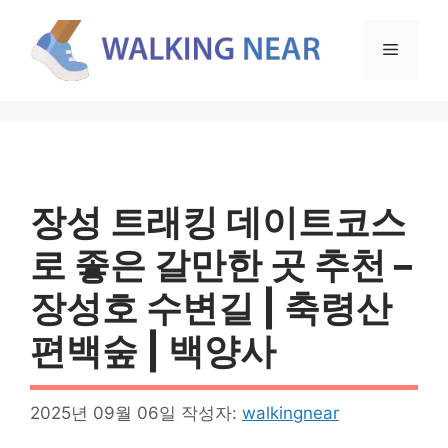
컨
텐
메
츠
로
뉴
건
너
뛰
기
장성 트래킹 데이트코스
로 좋은 갈만한 곳 추천 –
장성호 수변길 | 축령산
편백숲 | 백양사
2025년 09월 06일
작성자:
walkingnear