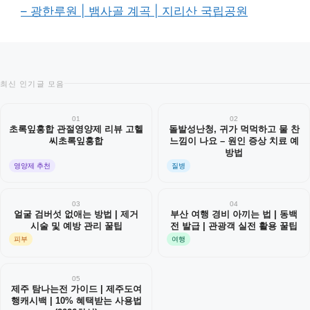
– 광한루원 | 뱀사골 계곡 | 지리산 국립공원
최신 인기글 모음
01
02
초록잎홍합 관절영양제 리뷰 고헬
돌발성난청, 귀가 먹먹하고 물 찬
씨초록잎홍합
느낌이 나요 – 원인 증상 치료 예
방법
영양제 추천
질병
03
04
얼굴 검버섯 없애는 방법 | 제거
부산 여행 경비 아끼는 법 | 동백
시술 및 예방 관리 꿀팁
전 발급 | 관광객 실전 활용 꿀팁
피부
여행
05
제주 탐나는전 가이드 | 제주도여
행캐시백 | 10% 혜택받는 사용법