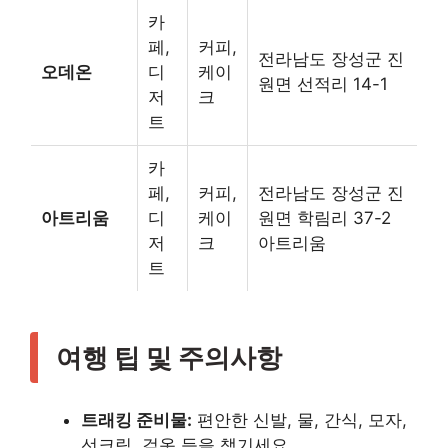
카
페,
커피,
전라남도 장성군 진
오데온
디
케이
원면 선적리 14-1
저
크
트
카
페,
커피,
전라남도 장성군 진
아트리움
디
케이
원면 학림리 37-2
저
크
아트리움
트
여행 팁 및 주의사항
트래킹 준비물:
편안한 신발, 물, 간식, 모자,
선크림, 겉옷 등을 챙기세요.