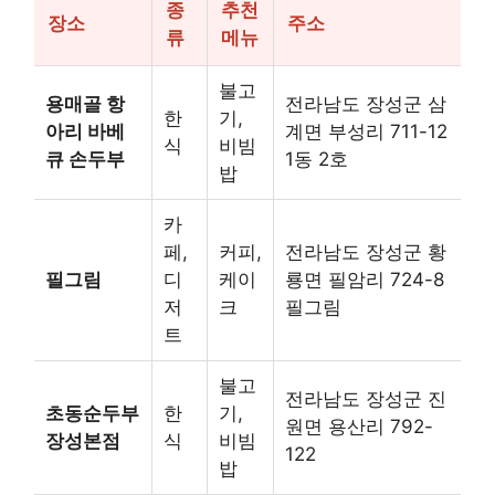
종
추천
장소
주소
류
메뉴
불고
용매골 항
전라남도 장성군 삼
한
기,
아리 바베
계면 부성리 711-12
식
비빔
큐 손두부
1동 2호
밥
카
페,
커피,
전라남도 장성군 황
필그림
디
케이
룡면 필암리 724-8
저
크
필그림
트
불고
전라남도 장성군 진
초동순두부
한
기,
원면 용산리 792-
장성본점
식
비빔
122
밥