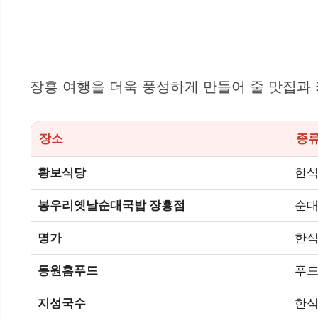
장흥 여행을 더욱 풍성하게 만들어 줄 맛집과
장소
종
황보식당
한
봉우리옛날순대국밥 장흥점
순대
명가
한
동원홈푸드
푸
지성국수
한