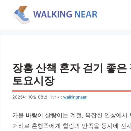
컨
텐
츠
로
건
너
뛰
기
장흥 산책 혼자 걷기 좋은 
토요시장
2025년 10월 08일
작성자:
walkingnear
가을 바람이 살랑이는 계절, 복잡한 일상에서
거리로 혼행족에게 힐링과 만족을 동시에 선사