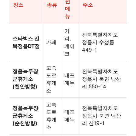
천
장소
종류
주소
메
뉴
커
전북특별자치도
스타벅스 전
피,
카페
정읍시 수성동
북정읍DT점
케이
449-1
크
고속
정읍녹두장
전북특별자치도
도로
대표
군휴게소
정읍시 북면 남산
휴게
메뉴
(천안방향)
리 550-14
소
고속
정읍녹두장
전북특별자치도
도로
대표
군휴게소
정읍시 북면 남산
휴게
메뉴
(순천방향)
리 산19-1
소