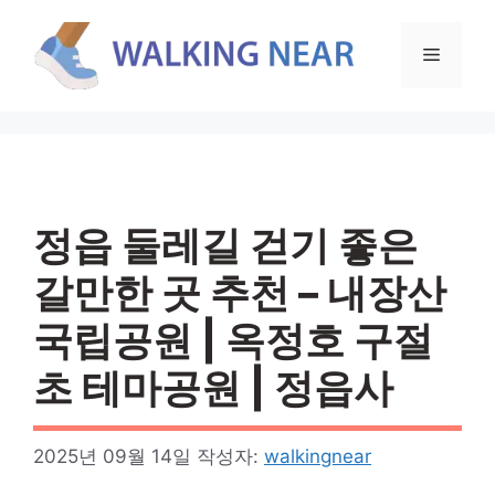
컨
텐
메
츠
로
뉴
건
너
뛰
기
정읍 둘레길 걷기 좋은
갈만한 곳 추천 – 내장산
국립공원 | 옥정호 구절
초 테마공원 | 정읍사
2025년 09월 14일
작성자:
walkingnear