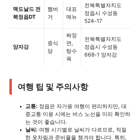
전북특별자치도
맥도날드 전
햄버
대표
정읍시 수성동
북정읍DT
거
메뉴
524-17
짜장
전북특별자치도
중식
면,
양자강
정읍시 수성동
당
탕수
668-1 양자강
육
여행 팁 및 주의사항
교통:
정읍은 자가용 여행이 편리하지만, 대
중교통 이용 시에는 버스 노선을 미리 확인하
는 것이 좋습니다.
날씨:
여행 시기별로 날씨가 다르므로, 적절
한 옷차림과 준비물을 챙겨야 합니다. 특히,