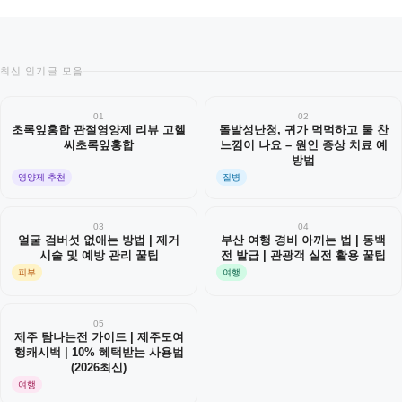
최신 인기글 모음
01
02
초록잎홍합 관절영양제 리뷰 고헬
돌발성난청, 귀가 먹먹하고 물 찬
씨초록잎홍합
느낌이 나요 – 원인 증상 치료 예
방법
영양제 추천
질병
03
04
얼굴 검버섯 없애는 방법 | 제거
부산 여행 경비 아끼는 법 | 동백
시술 및 예방 관리 꿀팁
전 발급 | 관광객 실전 활용 꿀팁
피부
여행
05
제주 탐나는전 가이드 | 제주도여
행캐시백 | 10% 혜택받는 사용법
(2026최신)
여행