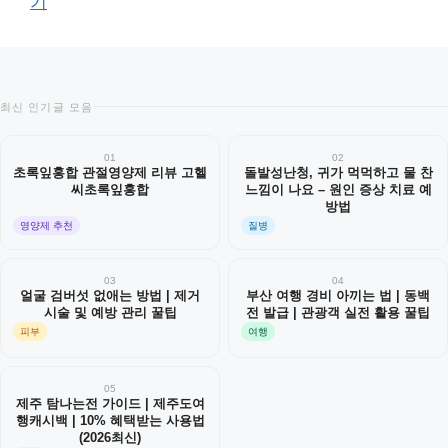
기
최신 인기글 모음
01
02
초록잎홍합 관절영양제 리뷰 고헬
돌발성난청, 귀가 먹먹하고 물 찬
씨초록잎홍합
느낌이 나요 – 원인 증상 치료 예
방법
영양제 추천
질병
03
04
얼굴 검버섯 없애는 방법 | 제거
부산 여행 경비 아끼는 법 | 동백
시술 및 예방 관리 꿀팁
전 발급 | 관광객 실전 활용 꿀팁
피부
여행
05
제주 탐나는전 가이드 | 제주도여
행캐시백 | 10% 혜택받는 사용법
(2026최신)