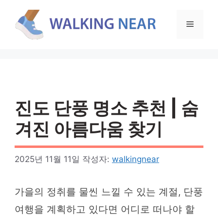
컨
텐
메
츠
로
뉴
건
너
뛰
기
진도 단풍 명소 추천 | 숨
겨진 아름다움 찾기
2025년 11월 11일
작성자:
walkingnear
가을의 정취를 물씬 느낄 수 있는 계절, 단풍
여행을 계획하고 있다면 어디로 떠나야 할