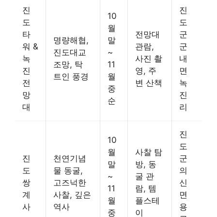
진
진
10
도
도
월
타
전망대
군
명량해협,
말
워 &
관람,
군
진도대교
~
녹
사진 촬
내
조망, 탁
11
진
영, 주
면
트인 풍경
월
전
변 산책
녹
중
망
진
순
대
리
진
10
도
월
사찰 탐
진
천연기념
군
말
방, 동
도
물 동굴,
의
~
굴 관
쌍
고즈넉한
신
11
람, 템
계
사찰, 깊은
면
월
플스테
사
역사
용
중
이