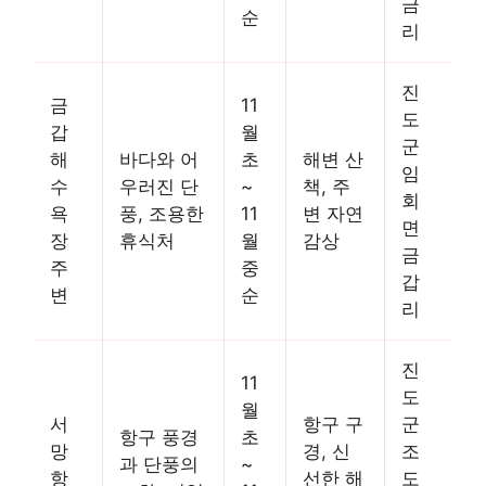
금
순
리
진
금
11
도
갑
월
군
해
바다와 어
초
해변 산
임
수
우러진 단
~
책, 주
회
욕
풍, 조용한
11
변 자연
면
장
휴식처
월
감상
금
주
중
갑
변
순
리
진
11
도
월
서
항구 구
군
항구 풍경
초
망
경, 신
조
과 단풍의
~
항
선한 해
도