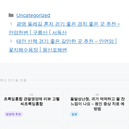
카
Uncategorized
테
광명 둘레길 혼자 걷기 좋은 경치 좋은 곳 추천 –
고
안양천변 | 구름산 | 서독산
리
태안 산책 걷기 좋은 갈만한 곳 추천 – 안면암 |
꽃지해수욕장 | 몽산포해변
최신 인기글 모음
01
02
초록잎홍합 관절영양제 리뷰 고헬
돌발성난청, 귀가 먹먹하고 물 찬
씨초록잎홍합
느낌이 나요 – 원인 증상 치료 예
방법
영양제 추천
질병