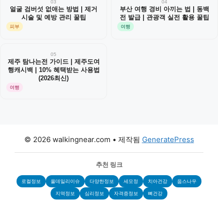
03
04
얼굴 검버섯 없애는 방법 | 제거
부산 여행 경비 아끼는 법 | 동백
시술 및 예방 관리 꿀팁
전 발급 | 관광객 실전 활용 꿀팁
피부
여행
05
제주 탐나는전 가이드 | 제주도여
행캐시백 | 10% 혜택받는 사용법
(2026최신)
여행
© 2026 walkingnear.com
• 제작됨
GeneratePress
추천 링크
로컬정보
올데일리이슈
다양한정보
세모정
치아건강
웁스나우
지역정보
심리정보
자격증정보
뼈건강