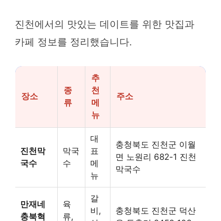
진천에서의 맛있는 데이트를 위한 맛집과
카페 정보를 정리했습니다.
추
종
천
장소
주소
류
메
뉴
대
충청북도 진천군 이월
진천막
막국
표
면 노원리 682-1 진천
국수
수
메
막국수
뉴
갈
만재네
육
비,
충청북도 진천군 덕산
충북혁
류,