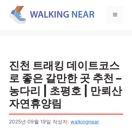
컨
텐
메
츠
로
뉴
건
너
뛰
기
진천 트래킹 데이트코스
로 좋은 갈만한 곳 추천 –
농다리 | 초평호 | 만뢰산
자연휴양림
2025년 09월 19일
작성자:
walkingnear