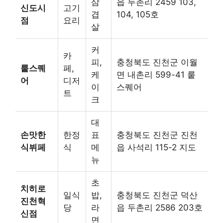
삼
읍 두촌리 2459 103,
신도시
고기
겹
104, 105호
점
요리
살
커
카
피,
충청북도 진천군 이월
뤁스퀘
페,
케
면 내촌리 599-41 뤁
어
디저
이
스퀘어
트
크
대
손맛한
한정
표
충청북도 진천군 진천
식뷔페
식
메
읍 사석리 115-2 지도
뉴
초
치히로
일식
밥,
충청북도 진천군 덕산
진천혁
당
라
읍 두촌리 2586 203호
신점
면