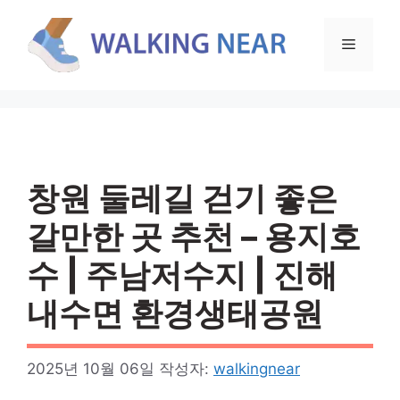
컨
텐
메
츠
로
뉴
건
너
뛰
기
창원 둘레길 걷기 좋은
갈만한 곳 추천 – 용지호
수 | 주남저수지 | 진해
내수면 환경생태공원
2025년 10월 06일
작성자:
walkingnear