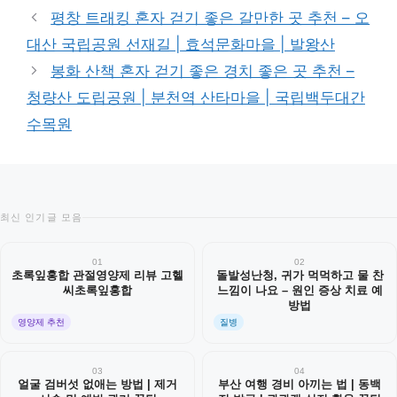
테
평창 트래킹 혼자 걷기 좋은 갈만한 곳 추천 – 오
고
대산 국립공원 선재길 | 효석문화마을 | 발왕산
리
봉화 산책 혼자 걷기 좋은 경치 좋은 곳 추천 –
청량산 도립공원 | 분천역 산타마을 | 국립백두대간
수목원
최신 인기글 모음
01
02
초록잎홍합 관절영양제 리뷰 고헬
돌발성난청, 귀가 먹먹하고 물 찬
씨초록잎홍합
느낌이 나요 – 원인 증상 치료 예
방법
영양제 추천
질병
03
04
얼굴 검버섯 없애는 방법 | 제거
부산 여행 경비 아끼는 법 | 동백