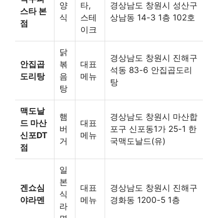
양
타,
경상남도 창원시 성산구
스타 본
식
스테
상남동 14-3 1층 102호
점
이크
닭
경상남도 창원시 진해구
안집곱
볶
대표
석동 83-6 안집곱도리
도리탕
음
메뉴
탕
탕
맥도날
햄
경상남도 창원시 마산합
드 마산
대표
버
포구 신포동1가 25-1 한
신포DT
메뉴
거
국맥도날드(유)
점
일
본
겐쇼심
대표
경상남도 창원시 진해구
식
야라멘
메뉴
경화동 1200-5 1층
라