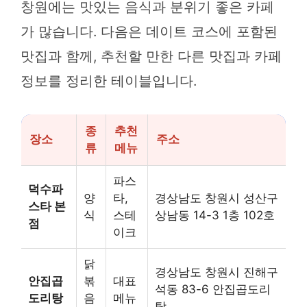
창원에는 맛있는 음식과 분위기 좋은 카페
가 많습니다. 다음은 데이트 코스에 포함된
맛집과 함께, 추천할 만한 다른 맛집과 카페
정보를 정리한 테이블입니다.
종
추천
장소
주소
류
메뉴
파스
덕수파
양
타,
경상남도 창원시 성산구
스타 본
식
스테
상남동 14-3 1층 102호
점
이크
닭
경상남도 창원시 진해구
안집곱
볶
대표
석동 83-6 안집곱도리
도리탕
음
메뉴
탕