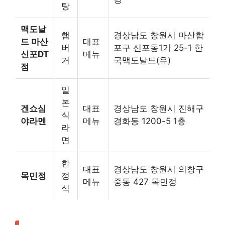
탕
맥도날
햄
경상남도 창원시 마산합
드 마산
대표
버
포구 신포동1가 25-1 한
신포DT
메뉴
거
국맥도날드(유)
점
일
본
겐쇼심
대표
경상남도 창원시 진해구
식
야라멘
메뉴
경화동 1200-5 1층
라
면
한
대표
경상남도 창원시 의창구
목민정
정
메뉴
중동 427 목민정
식