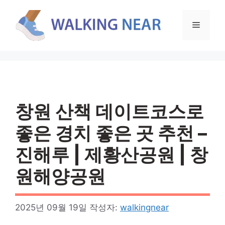
컨
텐
메
츠
로
뉴
건
너
뛰
기
창원 산책 데이트코스로
좋은 경치 좋은 곳 추천 –
진해루 | 제황산공원 | 창
원해양공원
2025년 09월 19일
작성자:
walkingnear