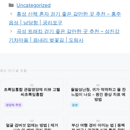
카
Uncategorized
테
홍성 산책 혼자 걷기 좋은 갈만한 곳 추천 – 홍주
고
읍성 | 남당항 | 궁리포구
리
곡성 트래킹 걷기 좋은 갈만한 곳 추천 – 섬진강
기차마을 | 읍내리 벚꽃길 | 도림사
최신 인기글 모음
01
02
초록잎홍합 관절영양제 리뷰 고헬
돌발성난청, 귀가 먹먹하고 물 찬
씨초록잎홍합
느낌이 나요 – 원인 증상 치료 예
방법
영양제 추천
질병
03
04
얼굴 검버섯 없애는 방법 | 제거
부산 여행 경비 아끼는 법 | 동백