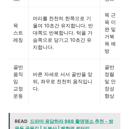
목 근
머리를 천천히 한쪽으로 기
육 이
목
울여 10초간 유지합니다. 반
완 및
스트
대쪽도 반복합니다. 턱을 가
거북
레칭
슴쪽으로 당기고 10초간 유
목 예
지합니다.
방
골반
골반
움직
바른 자세로 서서 골반을 앞
정렬
임
뒤, 좌우로 천천히 움직입니
및 안
교정
다.
정성
운동
향상
READ
드라마 응답하라 988 촬영명소 추천 - 쌍
문동 골목길 | 도봉산 | 혜화역 로터리