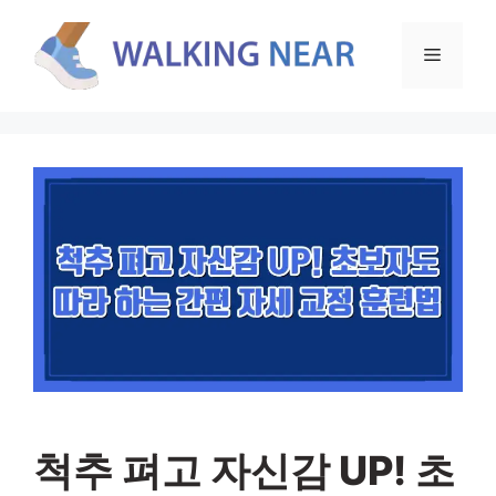
컨
텐
메
츠
로
뉴
건
너
뛰
기
척추 펴고 자신감 UP! 초