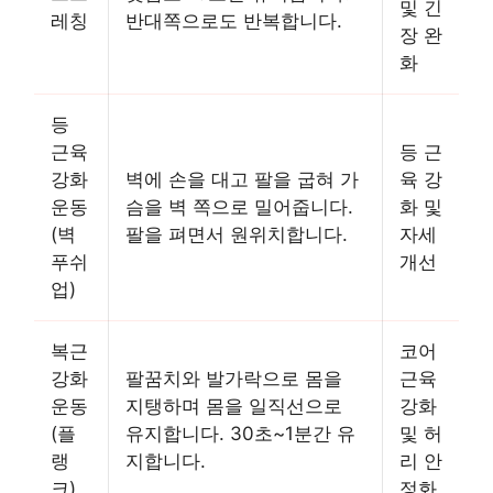
및 긴
레칭
반대쪽으로도 반복합니다.
장 완
화
등
근육
등 근
강화
벽에 손을 대고 팔을 굽혀 가
육 강
운동
슴을 벽 쪽으로 밀어줍니다.
화 및
(벽
팔을 펴면서 원위치합니다.
자세
푸쉬
개선
업)
복근
코어
강화
팔꿈치와 발가락으로 몸을
근육
운동
지탱하며 몸을 일직선으로
강화
(플
유지합니다. 30초~1분간 유
및 허
랭
지합니다.
리 안
크)
정화