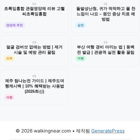
01
02
초록잎홍합 관절영양제 리뷰 고헬
돌발성난청, 귀가 먹먹하고 물 찬
씨초록잎홍합
느낌이 나요 – 원인 증상 치료 예
방법
영양제 추천
질병
03
04
얼굴 검버섯 없애는 방법 | 제거
부산 여행 경비 아끼는 법 | 동백
시술 및 예방 관리 꿀팁
전 발급 | 관광객 실전 활용 꿀팁
피부
여행
05
제주 탐나는전 가이드 | 제주도여
행캐시백 | 10% 혜택받는 사용법
(2026최신)
여행
© 2026 walkingnear.com
• 제작됨
GeneratePress