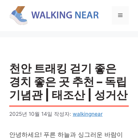
컨
텐
메
츠
로
뉴
건
너
뛰
기
천안 트래킹 걷기 좋은
경치 좋은 곳 추천 – 독립
기념관 | 태조산 | 성거산
2025년 10월 14일
작성자:
walkingnear
안녕하세요! 푸른 하늘과 싱그러운 바람이