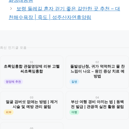
화생태공원
보령 둘레길 혼자 걷기 좋은 갈만한 곳 추천 – 대
천해수욕장 | 죽도 | 성주산자연휴양림
최신 인기글 모음
01
02
초록잎홍합 관절영양제 리뷰 고헬
돌발성난청, 귀가 먹먹하고 물 찬
씨초록잎홍합
느낌이 나요 – 원인 증상 치료 예
방법
영양제 추천
질병
03
04
얼굴 검버섯 없애는 방법 | 제거
부산 여행 경비 아끼는 법 | 동백
시술 및 예방 관리 꿀팁
전 발급 | 관광객 실전 활용 꿀팁
피부
여행
05