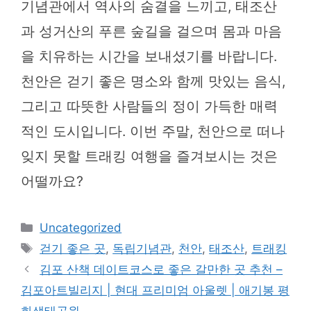
기념관에서 역사의 숨결을 느끼고, 태조산
과 성거산의 푸른 숲길을 걸으며 몸과 마음
을 치유하는 시간을 보내셨기를 바랍니다.
천안은 걷기 좋은 명소와 함께 맛있는 음식,
그리고 따뜻한 사람들의 정이 가득한 매력
적인 도시입니다. 이번 주말, 천안으로 떠나
잊지 못할 트래킹 여행을 즐겨보시는 것은
어떨까요?
카
Uncategorized
테
태
걷기 좋은 곳
,
독립기념관
,
천안
,
태조산
,
트래킹
고
그
김포 산책 데이트코스로 좋은 갈만한 곳 추천 –
리
김포아트빌리지 | 현대 프리미엄 아울렛 | 애기봉 평