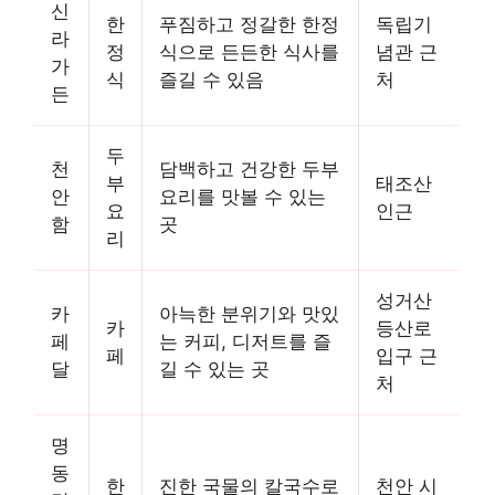
신
한
푸짐하고 정갈한 한정
독립기
라
정
식으로 든든한 식사를
념관 근
가
식
즐길 수 있음
처
든
두
천
담백하고 건강한 두부
부
태조산
안
요리를 맛볼 수 있는
요
인근
함
곳
리
성거산
카
아늑한 분위기와 맛있
카
등산로
페
는 커피, 디저트를 즐
페
입구 근
달
길 수 있는 곳
처
명
동
한
진한 국물의 칼국수로
천안 시