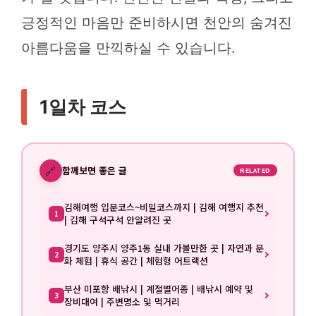
긍정적인 마음만 준비하시면 천안의 숨겨진
아름다움을 만끽하실 수 있습니다.
1일차 코스
🔗
함께보면 좋은 글
RELATED
김해여행 입문코스~비밀코스까지 | 김해 여행지 추천
1
| 김해 구석구석 안알려진 곳
경기도 양주시 양주1동 실내 가볼만한 곳 | 자연과 문
2
화 체험 | 휴식 공간 | 체험형 어트랙션
부산 미포항 배낚시 | 계절별어종 | 배낚시 예약 및
3
장비대여 | 주변명소 및 먹거리