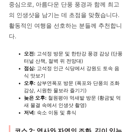
중심으로, 아름다운 단풍 풍경과 함께 최고
의 인생샷을 남기는 데 초점을 맞췄습니다.
활동적인 여행을 선호하는 분들께 추천합니
다.
오전:
고석정 방문 및 한탄강 풍경 감상 (단풍
터널 산책, 절벽 위 전망대)
점심:
고석정 인근 식당에서 강원도 토속 음
식 맛보기
오후:
삼부연폭포 방문 (폭포와 단풍의 조화
감상, 시원한 물보라 즐기기)
늦은 오후:
철원평야 억새밭 방문 (황금빛 억
새 물결 속에서 인생샷 촬영)
저녁:
숙소 이동 및 휴식
코스 2: 역사와 자연의 조화, 깊이 있는