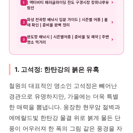
| 액티비티 패러글라이딩 잔도 구경시장 장회나루유
1
람선
화성 전곡항 배낚시 입문 가이드 | 시즌별 어종 | 물
2
때 확인 | 준비물 완벽 정리
완도항 배낚시 | 시즌별어종 | 준비물 및 예약 | 주변
3
명소 먹거리
1. 고석정: 한탄강의 붉은 유혹
철원의 대표적인 명소인 고석정은 빼어난
경관으로 유명하지만, 가을에는 더욱 특별
한 매력을 뽐냅니다. 웅장한 현무암 절벽과
에메랄드빛 한탄강 물결 위로 붉게 물든 단
풍이 어우러져 한 폭의 그림 같은 풍경을 자