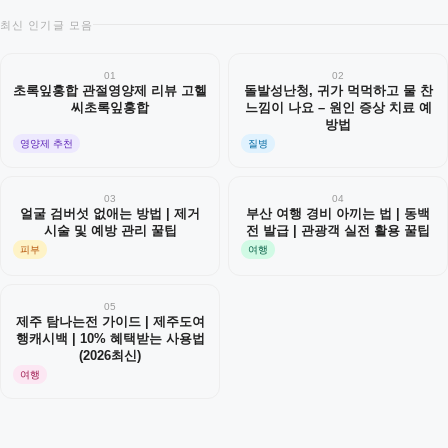
최신 인기글 모음
01
02
초록잎홍합 관절영양제 리뷰 고헬
돌발성난청, 귀가 먹먹하고 물 찬
씨초록잎홍합
느낌이 나요 – 원인 증상 치료 예
방법
영양제 추천
질병
03
04
얼굴 검버섯 없애는 방법 | 제거
부산 여행 경비 아끼는 법 | 동백
시술 및 예방 관리 꿀팁
전 발급 | 관광객 실전 활용 꿀팁
피부
여행
05
제주 탐나는전 가이드 | 제주도여
행캐시백 | 10% 혜택받는 사용법
(2026최신)
여행