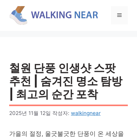
컨
텐
메
츠
로
뉴
건
너
뛰
기
철원 단풍 인생샷 스팟
추천 | 숨겨진 명소 탐방
| 최고의 순간 포착
2025년 11월 12일
작성자:
walkingnear
가을의 절정, 울긋불긋한 단풍이 온 세상을