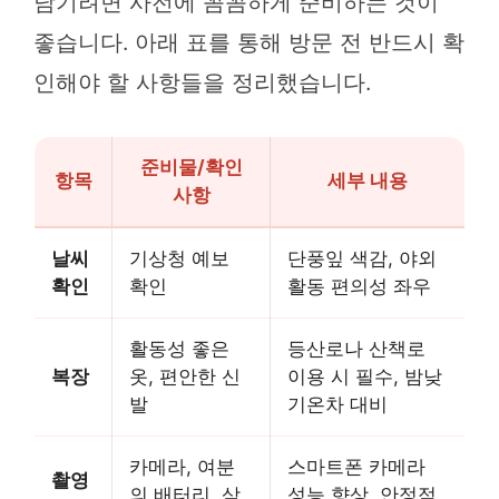
남기려면 사전에 꼼꼼하게 준비하는 것이
좋습니다. 아래 표를 통해 방문 전 반드시 확
인해야 할 사항들을 정리했습니다.
준비물/확인
항목
세부 내용
사항
날씨
기상청 예보
단풍잎 색감, 야외
확인
확인
활동 편의성 좌우
활동성 좋은
등산로나 산책로
복장
옷, 편안한 신
이용 시 필수, 밤낮
발
기온차 대비
카메라, 여분
스마트폰 카메라
촬영
의 배터리, 삼
성능 향상, 안정적