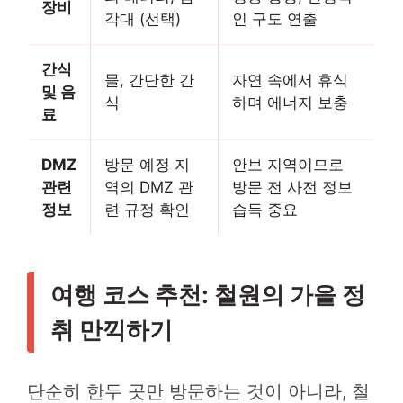
장비
각대 (선택)
인 구도 연출
간식
물, 간단한 간
자연 속에서 휴식
및 음
식
하며 에너지 보충
료
DMZ
방문 예정 지
안보 지역이므로
관련
역의 DMZ 관
방문 전 사전 정보
정보
련 규정 확인
습득 중요
여행 코스 추천: 철원의 가을 정
취 만끽하기
단순히 한두 곳만 방문하는 것이 아니라, 철