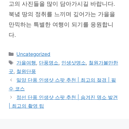
고의 사진들을 많이 담아가시길 바랍니다.
북녘 땅의 정취를 느끼며 깊어가는 가을을
만끽하는 특별한 여행이 되기를 응원합니
다.
카
Uncategorized
테
태
가을여행
,
단풍명소
,
인생샷명소
,
철원가볼만한
고
그
곳
,
철원단풍
리
밀양 단풍 인생샷 스팟 추천 | 최고의 절경 | 필
수 코스
정선 단풍 인생샷 스팟 추천 | 숨겨진 명소 발견
| 최고의 촬영 팁