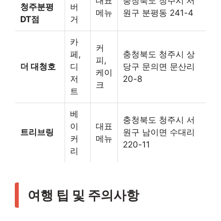
대표
충청북도 청주시 서
청주분평
버
메뉴
원구 분평동 241-4
DT점
거
카
커
페,
충청북도 청주시 상
피,
더 대청호
디
당구 문의면 문산리
케이
저
20-8
크
트
베
충청북도 청주시 서
이
대표
트리브링
원구 남이면 수대리
커
메뉴
220-11
리
여행 팁 및 주의사항