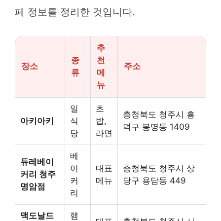
페 정보를 정리한 것입니다.
추
종
천
장소
주소
류
메
뉴
일
초
충청북도 청주시 흥
아키아키
식
밥,
덕구 봉명동 1409
당
라면
베
듀레베이
이
대표
충청북도 청주시 상
커리 청주
커
메뉴
당구 용담동 449
명암점
리
맥도날드
햄