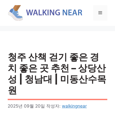
컨
텐
메
츠
로
뉴
건
너
뛰
기
청주 산책 걷기 좋은 경
치 좋은 곳 추천 – 상당산
성 | 청남대 | 미동산수목
원
2025년 09월 20일
작성자:
walkingnear