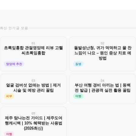
최신 인기글 모음
01
02
초록잎홍합 관절영양제 리뷰 고헬
돌발성난청, 귀가 먹먹하고 물 찬
씨초록잎홍합
느낌이 나요 – 원인 증상 치료 예
방법
영양제 추천
질병
03
04
얼굴 검버섯 없애는 방법 | 제거
부산 여행 경비 아끼는 법 | 동백
시술 및 예방 관리 꿀팁
전 발급 | 관광객 실전 활용 꿀팁
피부
여행
05
제주 탐나는전 가이드 | 제주도여
행캐시백 | 10% 혜택받는 사용법
(2026최신)
여행