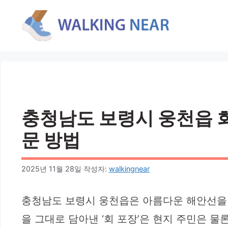
컨
텐
츠
로
건
너
뛰
기
충청남도 보령시 웅천읍 회 
문 방법
2025년 11월 28일
작성자:
walkingnear
충청남도 보령시 웅천읍은 아름다운 해안선을 
을 그대로 담아낸 ‘회 포장’은 현지 주민은 