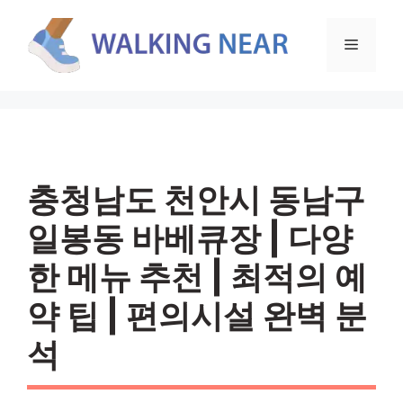
컨
텐
메
츠
로
뉴
건
너
뛰
기
충청남도 천안시 동남구
일봉동 바베큐장 | 다양
한 메뉴 추천 | 최적의 예
약 팁 | 편의시설 완벽 분
석