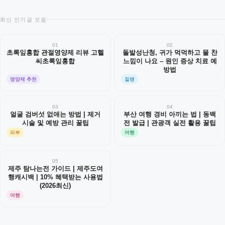
최신 인기글 모음
01
02
초록잎홍합 관절영양제 리뷰 고헬
돌발성난청, 귀가 먹먹하고 물 찬
씨초록잎홍합
느낌이 나요 – 원인 증상 치료 예
방법
영양제 추천
질병
03
04
얼굴 검버섯 없애는 방법 | 제거
부산 여행 경비 아끼는 법 | 동백
시술 및 예방 관리 꿀팁
전 발급 | 관광객 실전 활용 꿀팁
피부
여행
05
제주 탐나는전 가이드 | 제주도여
행캐시백 | 10% 혜택받는 사용법
(2026최신)
여행