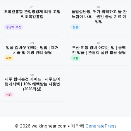
01
02
초록잎홍합 관절영양제 리뷰 고헬
돌발성난청, 귀가 먹먹하고 물 찬
씨초록잎홍합
느낌이 나요 – 원인 증상 치료 예
방법
영양제 추천
질병
03
04
얼굴 검버섯 없애는 방법 | 제거
부산 여행 경비 아끼는 법 | 동백
시술 및 예방 관리 꿀팁
전 발급 | 관광객 실전 활용 꿀팁
피부
여행
05
제주 탐나는전 가이드 | 제주도여
행캐시백 | 10% 혜택받는 사용법
(2026최신)
여행
© 2026 walkingnear.com
• 제작됨
GeneratePress