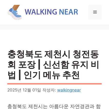
컨
텐
메
츠
로
뉴
건
너
뛰
기
충청북도 제천시 청전동
회 포장 | 신선함 유지 비
법 | 인기 메뉴 추천
2025년 12월 01일
작성자:
walkingnear
충청북도 제천시는 아름다운 자연경관과 함