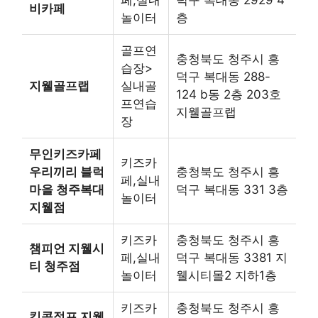
비카페
놀이터
층
골프연
충청북도 청주시 흥
습장>
덕구 복대동 288-
지웰골프랩
실내골
124 b동 2층 203호
프연습
지웰골프랩
장
무인키즈카페
키즈카
우리끼리 블럭
충청북도 청주시 흥
페,실내
마을 청주복대
덕구 복대동 331 3층
놀이터
지웰점
키즈카
충청북도 청주시 흥
챔피언 지웰시
페,실내
덕구 복대동 3381 지
티 청주점
놀이터
웰시티몰2 지하1층
키즈카
충청북도 청주시 흥
킹콩점프 지웰