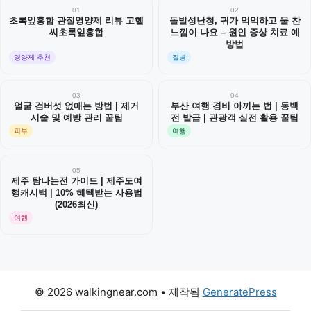
01
02
초록잎홍합 관절영양제 리뷰 고헬
돌발성난청, 귀가 먹먹하고 물 찬
씨초록잎홍합
느낌이 나요 – 원인 증상 치료 예
방법
영양제 추천
질병
03
04
얼굴 검버섯 없애는 방법 | 제거
부산 여행 경비 아끼는 법 | 동백
시술 및 예방 관리 꿀팁
전 발급 | 관광객 실전 활용 꿀팁
피부
여행
05
제주 탐나는전 가이드 | 제주도여
행캐시백 | 10% 혜택받는 사용법
(2026최신)
여행
© 2026 walkingnear.com
• 제작됨
GeneratePress