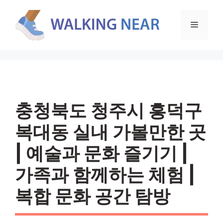
컨
텐
메
츠
로
뉴
건
너
뛰
기
충청북도 청주시 흥덕구
복대동 실내 가볼만한 곳
| 예술과 문화 즐기기 |
가족과 함께하는 체험 |
복합 문화 공간 탐방