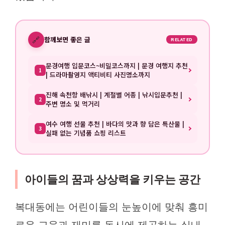
🔗
함께보면 좋은 글
RELATED
문경여행 입문코스~비밀코스까지 | 문경 여행지 추천
1
| 드라마촬영지 액티비티 사진명소까지
진해 속천항 배낚시 | 계절별 어종 | 낚시입문추천 |
2
주변 명소 및 먹거리
여수 여행 선물 추천 | 바다의 맛과 향 담은 특산물 |
3
실패 없는 기념품 쇼핑 리스트
아이들의 꿈과 상상력을 키우는 공간
복대동에는 어린이들의 눈높이에 맞춰 흥미