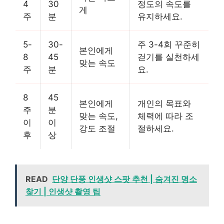
4
30
정도의 속도를
게
주
분
유지하세요.
5-
30-
주 3-4회 꾸준히
본인에게
8
45
걷기를 실천하세
맞는 속도
주
분
요.
8
45
본인에게
개인의 목표와
주
분
맞는 속도,
체력에 따라 조
이
이
강도 조절
절하세요.
후
상
READ
단양 단풍 인생샷 스팟 추천 | 숨겨진 명소
찾기 | 인생샷 촬영 팁