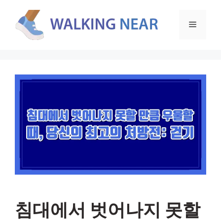
컨
텐
메
츠
로
뉴
건
너
뛰
기
침대에서 벗어나지 못할