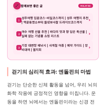
🔗
함께보면 좋은 글
RELATED
성주여행 입문코스~비밀코스까지 | 성주 여행지 추천
1
| 맥문동명소부터 들녘뷰사찰 드라이브코스까지
여수 여행 선물 추천 | 바다의 맛과 향 담은 특산물 |
2
실패 없는 기념품 쇼핑 리스트
기장 대변항 배낚시 | 사계절 어종 | 예약 가이드 | 장
3
비대여 | 멸치회
걷기의 심리적 효과: 엔돌핀의 마법
걷기는 단순한 신체 활동을 넘어, 우리 뇌의
화학 작용에 긍정적인 영향을 미칩니다. 운
동을 하면 뇌에서는 엔돌핀이라는 신경 전