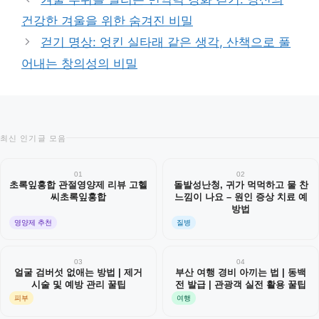
고
건강한 겨울을 위한 숨겨진 비밀
리
걷기 명상: 엉킨 실타래 같은 생각, 산책으로 풀
어내는 창의성의 비밀
최신 인기글 모음
01
02
초록잎홍합 관절영양제 리뷰 고헬
돌발성난청, 귀가 먹먹하고 물 찬
씨초록잎홍합
느낌이 나요 – 원인 증상 치료 예
방법
영양제 추천
질병
03
04
얼굴 검버섯 없애는 방법 | 제거
부산 여행 경비 아끼는 법 | 동백
시술 및 예방 관리 꿀팁
전 발급 | 관광객 실전 활용 꿀팁
피부
여행