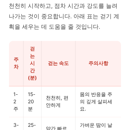
천천히 시작하고, 점차 시간과 강도를 늘려
나가는 것이 중요합니다. 아래 표는 걷기 계
획을 세우는 데 도움을 줄 것입니다.
걷
는
주
시
걷는 속도
주의사항
차
간
(분)
1-
15-
몸의 반응을 주
천천히, 편
2
20
의 깊게 살피세
안하게
주
분
요.
3-
25-
가벼운 땀이 날
약간 빠르