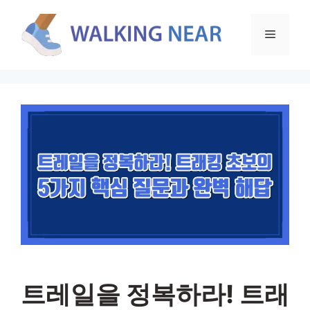
컨
텐
메
츠
로
뉴
건
너
뛰
기
트레일을 정복하라! 트래