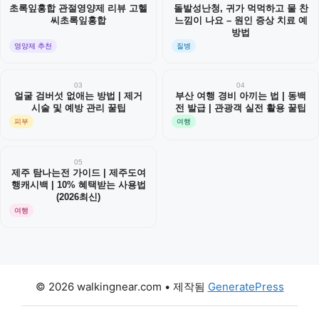
초록잎홍합 관절영양제 리뷰 고헬
돌발성난청, 귀가 먹먹하고 물 찬
씨초록잎홍합
느낌이 나요 – 원인 증상 치료 예
방법
영양제 추천
질병
03
04
얼굴 검버섯 없애는 방법 | 제거
부산 여행 경비 아끼는 법 | 동백
시술 및 예방 관리 꿀팁
전 발급 | 관광객 실전 활용 꿀팁
피부
여행
05
제주 탐나는전 가이드 | 제주도여
행캐시백 | 10% 혜택받는 사용법
(2026최신)
여행
© 2026 walkingnear.com
• 제작됨
GeneratePress