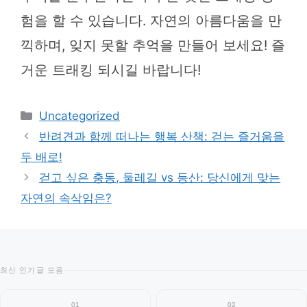
험을 할 수 있습니다. 자연의 아름다움을 만
끽하며, 잊지 못할 추억을 만들어 보세요! 즐
거운 트래킹 되시길 바랍니다!
카
Uncategorized
테
반려견과 함께 떠나는 행복 산책: 걷는 즐거움을
고
두 배로!
리
걷고 싶은 충동, 둘레길 vs 등산: 당신에게 맞는
자연의 속삭임은?
최신 인기글 모음
01
02