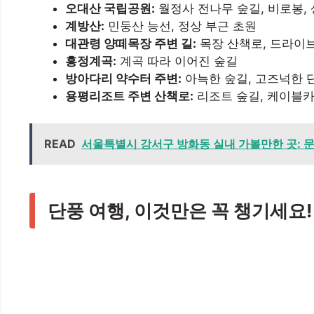
오대산 국립공원:
월정사 전나무 숲길, 비로봉,
계방산:
민둥산 능선, 정상 부근 초원
대관령 양떼목장 주변 길:
목장 산책로, 드라이
흥정계곡:
계곡 따라 이어진 숲길
방아다리 약수터 주변:
아늑한 숲길, 고즈넉한 
용평리조트 주변 산책로:
리조트 숲길, 케이블카
READ
서울특별시 강서구 방화동 실내 가볼만한 곳: 문화
단풍 여행, 이것만은 꼭 챙기세요!