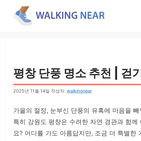
컨
텐
츠
로
건
너
뛰
기
평창 단풍 명소 추천 | 걷
2025년 11월 14일
작성자:
walkingnear
가을의 절정, 눈부신 단풍의 유혹에 마음을 빼
특히 강원도 평창은 수려한 자연 경관과 함께
요? 어디를 가도 아름답지만, 조금 더 특별한