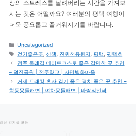
상의 스트레스를 날려버리는 시간을 가져보
시는 것은 어떨까요? 여러분의 평택 여행이
더욱 풍요롭고 즐거워지기를 바랍니다.
카
Uncategorized
테
태
걷기좋은곳
,
산책
,
진위천유원지
,
평택
,
평택호
고
그
전주 둘레길 데이트코스로 좋은 갈만한 곳 추천
리
– 덕진공원 | 전주향교 | 자만벽화마을
거제 트래킹 혼자 걷기 좋은 경치 좋은 곳 추천 –
학동몽돌해변 | 여차몽돌해변 | 바람의언덕
최신 인기글 모음