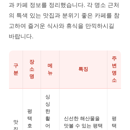
과 카페 정보를 정리했습니다. 각 명소 근처
의 특색 있는 맛집과 분위기 좋은 카페를 참
고하여 즐거운 식사와 휴식을 만끽하시길
바랍니다.
주
장
구
메
변
소
특징
분
뉴
명
명
소
싱
싱
평
한
택
활
신선한 해산물을
평
맛
호
어
맛볼 수 있는 평택
택
집