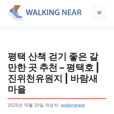
컨
텐
메
츠
로
뉴
건
너
뛰
기
평택 산책 걷기 좋은 갈
만한 곳 추천 – 평택호 |
진위천유원지 | 바람새
마을
2025년 10월 20일
작성자:
walkingnear