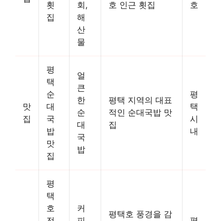
횟
회,
호 인근 횟집
호
집
해
산
물
평
얼
택
큰
순
평
한
평택 지역의 대표
맛
대
택
순
적인 순대국밥 맛
집
국
시
대
집
밥
내
국
맛
밥
집
평
택
호
커
평택호 풍경을 감
전
피,
평