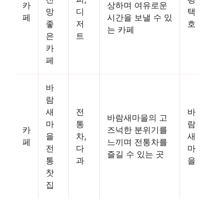
카
상하며 여유로운
망
디
택
페
시간을 보낼 수 있
좋
저
호
는 카페
은
트
카
페
바
람
새
전
바
바람새마을의 고
마
통
람
카
즈넉한 분위기를
을
차,
새
페
느끼며 전통차를
전
다
마
즐길 수 있는 곳
통
과
을
찻
집