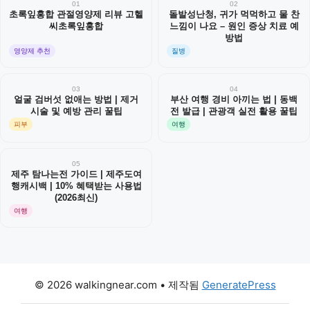
01
02
초록잎홍합 관절영양제 리뷰 고헬
돌발성난청, 귀가 먹먹하고 물 찬
씨초록잎홍합
느낌이 나요 – 원인 증상 치료 예
방법
영양제 추천
질병
03
04
얼굴 검버섯 없애는 방법 | 제거
부산 여행 경비 아끼는 법 | 동백
시술 및 예방 관리 꿀팁
전 발급 | 관광객 실전 활용 꿀팁
피부
여행
05
제주 탐나는전 가이드 | 제주도여
행캐시백 | 10% 혜택받는 사용법
(2026최신)
여행
© 2026 walkingnear.com
• 제작됨
GeneratePress