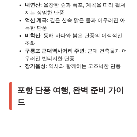
내연산
: 울창한 숲과 폭포, 계곡을 따라 펼쳐
지는 장엄한 단풍
억산 계곡
: 깊은 산속 맑은 물과 어우러진 아
늑한 단풍
비학산
: 동해 바다와 붉은 단풍의 이색적인
조화
구룡포 근대역사거리 주변
: 근대 건축물과 어
우러진 빈티지한 단풍
장기읍성
: 역사와 함께하는 고즈넉한 단풍
포항 단풍 여행, 완벽 준비 가이
드