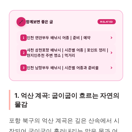
🔗
함께보면 좋은 글
RELATED
인천 연안부두 배낚시 어종 | 준비 | 예약
1
사천 삼천포항 배낚시 | 시즌별 어종 | 포인트 정리 |
2
현지인추천 주변 명소 | 먹거리
인천 남항부두 배낚시 | 시즌별 어종과 준비물
3
1. 억산 계곡: 굽이굽이 흐르는 자연의
물감
포항 북구의 억산 계곡은 깊은 산속에서 시
작되어 굽이굽이 흘러내리는 맑은 물과 어