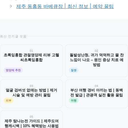
제주 동홍동 바베큐장 | 최신 정보 | 예약 꿀팁
최신 인기글 모음
01
02
초록잎홍합 관절영양제 리뷰 고헬
돌발성난청, 귀가 먹먹하고 물 찬
씨초록잎홍합
느낌이 나요 – 원인 증상 치료 예
방법
영양제 추천
질병
03
04
얼굴 검버섯 없애는 방법 | 제거
부산 여행 경비 아끼는 법 | 동백
시술 및 예방 관리 꿀팁
전 발급 | 관광객 실전 활용 꿀팁
피부
여행
05
제주 탐나는전 가이드 | 제주도여
행캐시백 | 10% 혜택받는 사용법