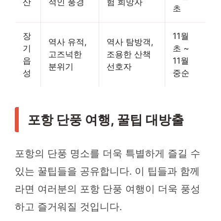
산
적인 풍경
험 희망자
초
장
11월
역사 유적,
역사 탐방객,
기
초 ~
고즈넉한
조용한 산책
읍
11월
분위기
선호자
성
중순
포항 단풍 여행, 꿀팁 대방출
포항의 단풍 명소를 더욱 특별하게 즐길 수
있는 꿀팁들을 공유합니다. 이 팁들과 함께
라면 여러분의 포항 단풍 여행이 더욱 풍성
하고 즐거워질 것입니다.