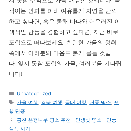
지 못할 추억으로 가득 채워질 것입니다. 북
적이는 인파를 피해 여유롭게 자연을 만끽
하고 싶다면, 혹은 동해 바다와 어우러진 이
색적인 단풍을 경험하고 싶다면, 지금 바로
포항으로 떠나보세요. 찬란한 가을의 정취
속에서 여러분의 마음도 붉게 물들 것입니
다. 잊지 못할 포항의 가을, 여러분을 기다립
니다!
카
Uncategorized
테
태
가을 여행
,
경북 여행
,
국내 여행
,
단풍 명소
,
포
고
그
항 단풍
리
홍천 은행나무 명소 추천 | 인생샷 명소 | 단풍
절정 시기