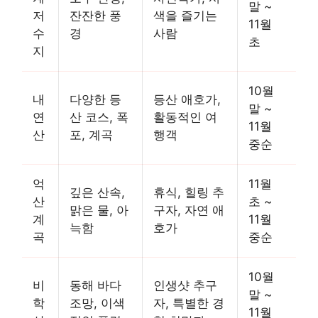
말 ~
저
잔잔한 풍
색을 즐기는
11월
수
경
사람
초
지
10월
내
다양한 등
등산 애호가,
말 ~
연
산 코스, 폭
활동적인 여
11월
산
포, 계곡
행객
중순
억
11월
깊은 산속,
휴식, 힐링 추
산
초 ~
맑은 물, 아
구자, 자연 애
계
11월
늑함
호가
곡
중순
10월
비
동해 바다
인생샷 추구
말 ~
학
조망, 이색
자, 특별한 경
11월