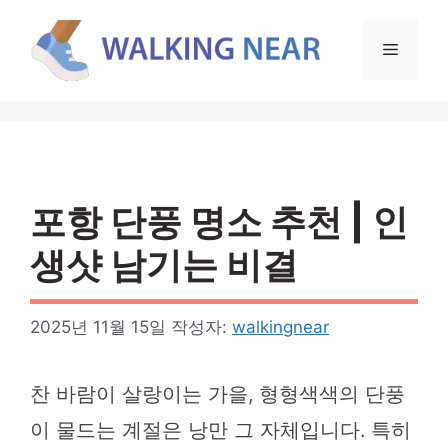
컨
텐
메
츠
로
뉴
건
너
뛰
기
포항 단풍 명소 추천 | 인
생샷 남기는 비결
2025년 11월 15일
작성자:
walkingnear
찬 바람이 살랑이는 가을, 형형색색의 단풍
이 물드는 계절은 낭만 그 자체입니다. 특히