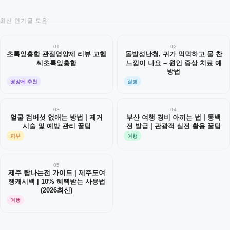
최신 인기글 모음
01
02
초록잎홍합 관절영양제 리뷰 고헬
돌발성난청, 귀가 먹먹하고 물 찬
씨초록잎홍합
느낌이 나요 – 원인 증상 치료 예
방법
영양제 추천
질병
03
04
얼굴 검버섯 없애는 방법 | 제거
부산 여행 경비 아끼는 법 | 동백
시술 및 예방 관리 꿀팁
전 발급 | 관광객 실전 활용 꿀팁
피부
여행
05
제주 탐나는전 가이드 | 제주도여
행캐시백 | 10% 혜택받는 사용법
(2026최신)
여행