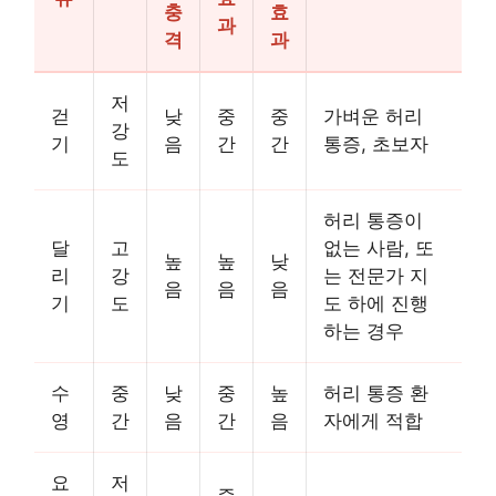
충
효
과
격
과
저
걷
낮
중
중
가벼운 허리
강
기
음
간
간
통증, 초보자
도
허리 통증이
달
고
없는 사람, 또
높
높
낮
리
강
는 전문가 지
음
음
음
기
도
도 하에 진행
하는 경우
수
중
낮
중
높
허리 통증 환
영
간
음
간
음
자에게 적합
요
저