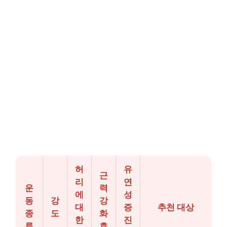
허
유
근
리
연
운
력
에
성
동
강
강
대
증
추천 대상
종
도
화
한
진
류
효