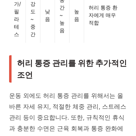
중
가/
강
간
허리 통증 환
필
도
낮
높
~
자에게 매우
라
~
음
음
높
적합
테
중
음
스
간
허리 통증 관리를 위한 추가적인
조언
운동 외에도 허리 통증 관리를 위해서는 올
바른 자세 유지, 적절한 체중 관리, 스트레스
관리 등이 중요합니다. 또한, 규칙적인 휴식
과 충분한 수면은 근육 회복과 통증 완화에