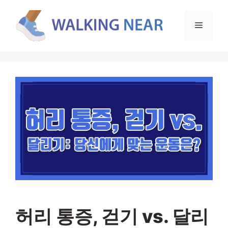
컨
텐
메
츠
로
뉴
건
너
뛰
기
허리 통증, 걷기 vs. 달리