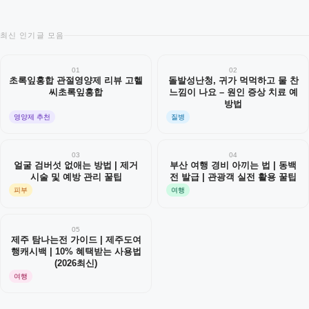
최신 인기글 모음
01
02
초록잎홍합 관절영양제 리뷰 고헬
돌발성난청, 귀가 먹먹하고 물 찬
씨초록잎홍합
느낌이 나요 – 원인 증상 치료 예
방법
영양제 추천
질병
03
04
얼굴 검버섯 없애는 방법 | 제거
부산 여행 경비 아끼는 법 | 동백
시술 및 예방 관리 꿀팁
전 발급 | 관광객 실전 활용 꿀팁
피부
여행
05
제주 탐나는전 가이드 | 제주도여
행캐시백 | 10% 혜택받는 사용법
(2026최신)
여행