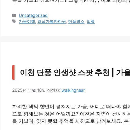
속을 거닐고 싶으신가요? 그렇다면 지금 바로 의령의 
카
Uncategorized
테
태
가을여행
,
경남가볼만한곳
,
단풍명소
,
의령
고
그
리
이천 단풍 인생샷 스팟 추천 | 가을
2025년 11월 18일
작성자:
walkingnear
화려한 색의 향연이 펼쳐지는 가을, 어디로 떠나야 할
으로 향해보는 것은 어떨까요? 이천은 자연이 선사하는
를 거닐며, 잊지 못할 추억을 사진으로 남겨보세요. 