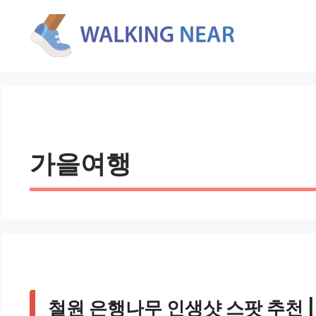
컨
텐
츠
로
건
너
뛰
기
가을여행
철원 은행나무 인생샷 스팟 추천 