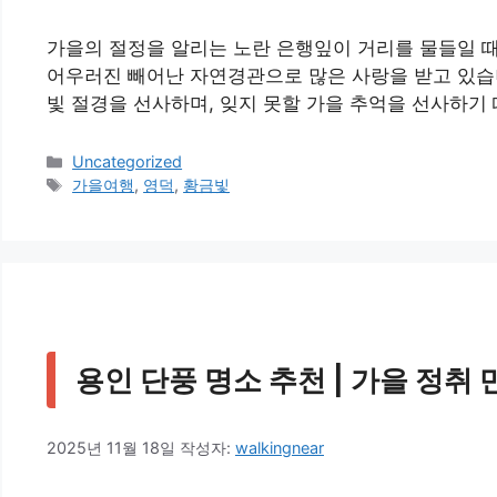
가을의 절정을 알리는 노란 은행잎이 거리를 물들일 때
어우러진 빼어난 자연경관으로 많은 사랑을 받고 있습
빛 절경을 선사하며, 잊지 못할 가을 추억을 선사하기 
카
Uncategorized
테
태
가을여행
,
영덕
,
황금빛
고
그
리
용인 단풍 명소 추천 | 가을 정취 
2025년 11월 18일
작성자:
walkingnear