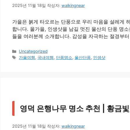
2025년 11월 18일
작성자:
walkingnear
가을은 붉게 타오르는 단풍으로 우리 마음을 설레게 
합니다. 올가을, 인생샷을 남길 멋진 울산의 단풍 명소
들을 여러분께 소개합니다. 감성을 자극하는 절경부터 
카
Uncategorized
테
태
가을여행
,
국내여행
,
단풍명소
,
울산단풍
,
인생샷
고
그
리
영덕 은행나무 명소 추천 | 황금빛
2025년 11월 18일
작성자:
walkingnear