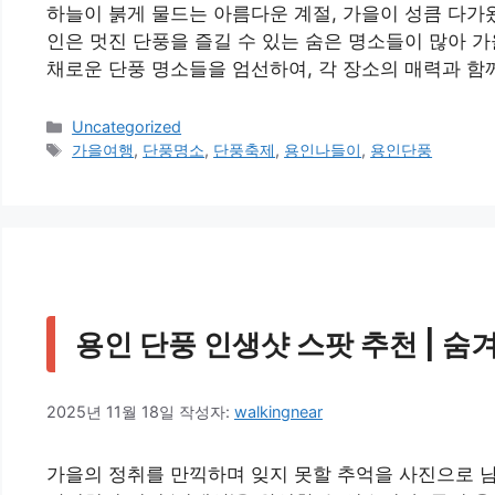
하늘이 붉게 물드는 아름다운 계절, 가을이 성큼 다가
인은 멋진 단풍을 즐길 수 있는 숨은 명소들이 많아 
채로운 단풍 명소들을 엄선하여, 각 장소의 매력과 함
카
Uncategorized
테
태
가을여행
,
단풍명소
,
단풍축제
,
용인나들이
,
용인단풍
고
그
리
용인 단풍 인생샷 스팟 추천 | 숨겨
2025년 11월 18일
작성자:
walkingnear
가을의 정취를 만끽하며 잊지 못할 추억을 사진으로 남