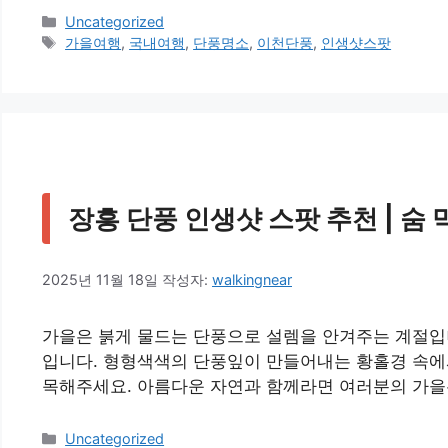
카
Uncategorized
테
태
가을여행
,
국내여행
,
단풍명소
,
이천단풍
,
인생샷스팟
고
그
리
장흥 단풍 인생샷 스팟 추천 | 숨
2025년 11월 18일
작성자:
walkingnear
가을은 붉게 물드는 단풍으로 설렘을 안겨주는 계절입니
입니다. 형형색색의 단풍잎이 만들어내는 황홀경 속에
목해주세요. 아름다운 자연과 함께라면 여러분의 가을은
카
Uncategorized