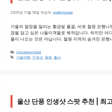
2025년 11월 18일
작성자:
walkingnear
가을의 절정을 알리는 황금빛 물결, 바로 철원 은행나
경을 담고 싶은 나들이객들로 북적입니다. 하지만 어디
물이 나오는 것은 아닙니다. 철원 지역의 숨겨진 은행
카
Uncategorized
테
태
가을여행
,
인생샷
,
철원
,
출사
고
그
리
울산 단풍 인생샷 스팟 추천 | 최