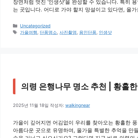
장면처럼 멋진 ‘인생샷’을 완성할 수 있습니다. 특히
는 곳입니다. 어디로 가야 할지 망설이고 있다면, 올가
카
Uncategorized
테
태
가을여행
,
단풍명소
,
사진촬영
,
용인단풍
,
인생샷
고
그
리
의령 은행나무 명소 추천 | 황홀
2025년 11월 18일
작성자:
walkingnear
가을이 깊어지면 어김없이 우리를 찾아오는 황홀한 풍
아름다운 곳으로 유명하며, 올가을 특별한 추억을 만