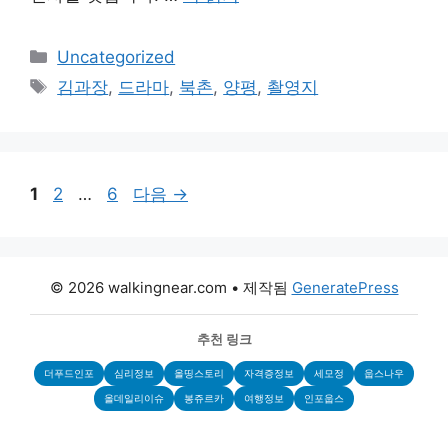
카
Uncategorized
테
태
김과장
,
드라마
,
북촌
,
양평
,
촬영지
고
그
리
페
페
페
1
2
…
6
다음
→
이
이
이
지
지
지
© 2026 walkingnear.com
• 제작됨
GeneratePress
추천 링크
더푸드인포
심리정보
올띵스토리
자격증정보
세모정
웁스나우
올데일리이슈
봉쥬르카
여행정보
인포웁스