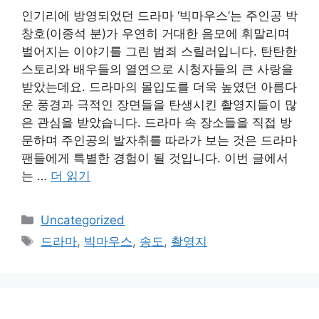
인기리에 방영되었던 드라마 ‘빅마우스’는 주인공 박
창호(이종석 분)가 우연히 거대한 음모에 휘말리며
벌어지는 이야기를 그린 범죄 스릴러입니다. 탄탄한
스토리와 배우들의 열연으로 시청자들의 큰 사랑을
받았는데요. 드라마의 몰입도를 더욱 높였던 아름다
운 풍경과 극적인 장면들을 탄생시킨 촬영지들이 많
은 관심을 받았습니다. 드라마 속 장소들을 직접 방
문하며 주인공의 발자취를 따라가 보는 것은 드라마
팬들에게 특별한 경험이 될 것입니다. 이번 글에서
는 …
더 읽기
카
Uncategorized
테
태
드라마
,
빅마우스
,
송도
,
촬영지
고
그
리