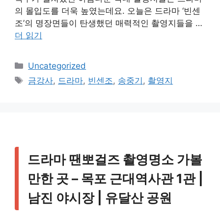
의 몰입도를 더욱 높였는데요. 오늘은 드라마 ‘빈센
조’의 명장면들이 탄생했던 매력적인 촬영지들을 …
더 읽기
카
Uncategorized
테
태
금강사
,
드라마
,
빈센조
,
송중기
,
촬영지
고
그
리
드라마 땐뽀걸즈 촬영명소 가볼
만한 곳 – 목포 근대역사관 1관 |
남진 야시장 | 유달산 공원