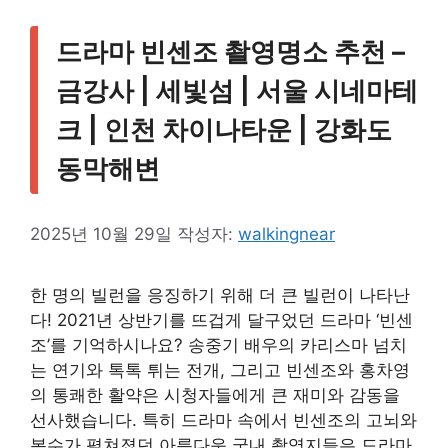
드라마 빈센조 촬영명소 추천 –
금강사 | 세빛섬 | 서울 시네마테
크 | 인천 차이나타운 | 강화도
동막해변
2025년 10월 29일
작성자:
walkingnear
한 명의 빌런을 응징하기 위해 더 큰 빌런이 나타난
다! 2021년 상반기를 뜨겁게 달구었던 드라마 ‘빈센
조’를 기억하시나요? 송중기 배우의 카리스마 넘치
는 연기와 톡톡 튀는 전개, 그리고 빈센조와 홍차영
의 통쾌한 활약은 시청자들에게 큰 재미와 감동을
선사했습니다. 특히 드라마 속에서 빈센조의 고뇌와
복수가 펼쳐졌던 아름다운 국내 촬영지들은 드라마