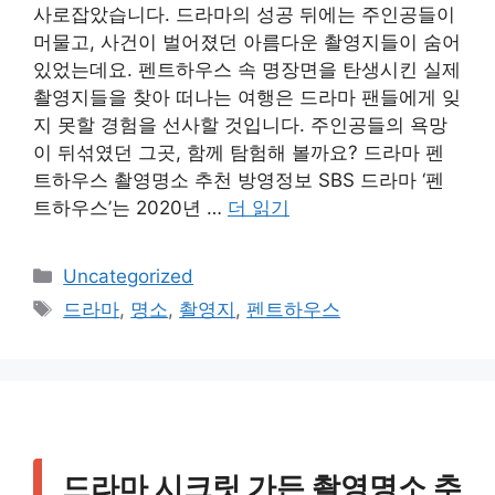
사로잡았습니다. 드라마의 성공 뒤에는 주인공들이
머물고, 사건이 벌어졌던 아름다운 촬영지들이 숨어
있었는데요. 펜트하우스 속 명장면을 탄생시킨 실제
촬영지들을 찾아 떠나는 여행은 드라마 팬들에게 잊
지 못할 경험을 선사할 것입니다. 주인공들의 욕망
이 뒤섞였던 그곳, 함께 탐험해 볼까요? 드라마 펜
트하우스 촬영명소 추천 방영정보 SBS 드라마 ‘펜
트하우스’는 2020년 …
더 읽기
카
Uncategorized
테
태
드라마
,
명소
,
촬영지
,
펜트하우스
고
그
리
드라마 시크릿 가든 촬영명소 추