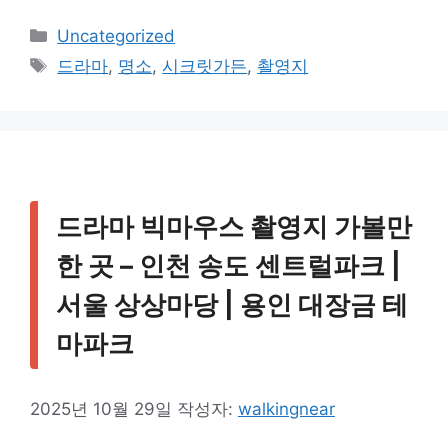
카
Uncategorized
테
태
드라마
,
명소
,
시크릿가든
,
촬영지
고
그
리
드라마 빅마우스 촬영지 가볼만
한 곳 – 인천 송도 센트럴파크 |
서울 상상마당 | 용인 대장금 테
마파크
2025년 10월 29일
작성자:
walkingnear