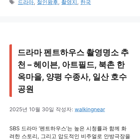
태
드라마
,
철인왕후
,
촬영지
,
한국
고
그
리
드라마 펜트하우스 촬영명소 추
천 – 헤이븐, 아트필드, 북촌 한
옥마을, 양평 수종사, 일산 호수
공원
2025년 10월 30일
작성자:
walkingnear
SBS 드라마 ‘펜트하우스’는 높은 시청률과 함께 화
려한 스토리, 그리고 압도적인 비주얼로 안방극장을