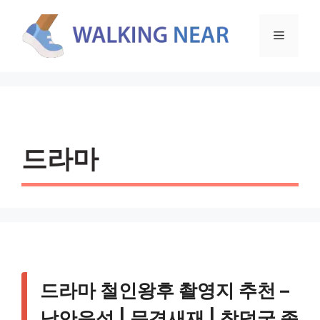
컨
텐
메
츠
로
뉴
건
너
뛰
기
드라마
드라마 철인왕후 촬영지 추천 –
낙안읍성 | 문경새재 | 창덕궁 종