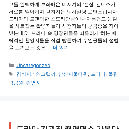
그를 완벽하게 보좌해온 비서계의 ‘전설’ 김미소가
서로를 알아가며 펼쳐지는 퇴사밀당 로맨스입니다.
드라마의 로맨틱한 스토리만큼이나 아름답고 눈길
을 사로잡는 촬영지들이 시청자들의 궁금증을 자아
냈는데요. 드라마 속 명장면들을 떠올리게 하는 매
력적인 촬영지들을 직접 방문하여 주인공들의 설렘
을 느껴보는 것은 …
더 읽기
카
Uncategorized
테
태
김비서가왜그럴까
,
남산서울타워
,
드라마
,
올림
고
그
픽공원
,
촬영지
리
드라마 김과장 촬영명소 가볼만