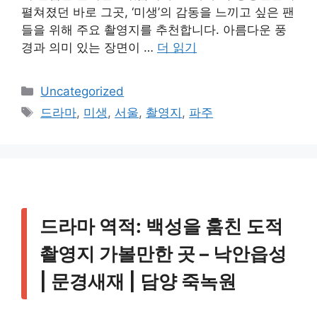
펼쳐졌던 바로 그곳, ‘미생’의 감동을 느끼고 싶은 팬
들을 위해 주요 촬영지를 추천합니다. 아름다운 풍
경과 의미 있는 장면이 …
더 읽기
카
Uncategorized
테
태
드라마
,
미생
,
서울
,
촬영지
,
파주
고
그
리
드라마 역적: 백성을 훔친 도적
촬영지 가볼만한 곳 – 낙안읍성
| 문경새재 | 담양 죽녹원