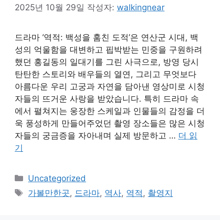
2025년 10월 29일
작성자:
walkingnear
드라마 ‘역적: 백성을 훔친 도적’은 연산군 시대, 백
성의 억울함을 대변하고 핍박받는 민중을 구원하려
했던 홍길동의 일대기를 그린 사극으로, 방영 당시
탄탄한 스토리와 배우들의 열연, 그리고 무엇보다
아름다운 우리 고궁과 자연을 담아낸 영상미로 시청
자들의 뜨거운 사랑을 받았습니다. 특히 드라마 속
에서 펼쳐지는 웅장한 스케일과 인물들의 감정을 더
욱 풍성하게 만들어주었던 촬영 장소들은 많은 시청
자들의 궁금증을 자아내며 실제 방문하고 …
더 읽
기
카
Uncategorized
테
태
가볼만한곳
,
드라마
,
역사
,
역적
,
촬영지
고
그
리