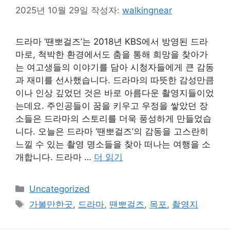
2025년 10월 29일
작성자:
walkingnear
드라마 ‘땐뽀걸즈’는 2018년 KBS에서 방영된 드라
마로, 척박한 환경에서도 춤을 통해 희망을 찾아가
는 여고생들의 이야기를 담아 시청자들에게 큰 감동
과 재미를 선사했습니다. 드라마의 따뜻한 감성만큼
이나 인상 깊었던 것은 바로 아름다운 촬영지들이었
는데요. 주인공들이 꿈을 키우고 우정을 쌓았던 장
소들은 드라마의 스토리를 더욱 풍성하게 만들었습
니다. 오늘은 드라마 ‘땐뽀걸즈’의 감동을 고스란히
느낄 수 있는 촬영 명소들을 찾아 떠나는 여행을 소
개합니다. 드라마 …
더 읽기
카
Uncategorized
테
태
가볼만한곳
,
드라마
,
땐뽀걸즈
,
목포
,
촬영지
고
그
리