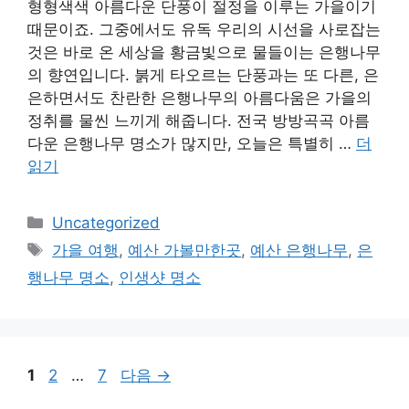
형형색색 아름다운 단풍이 절정을 이루는 가을이기
때문이죠. 그중에서도 유독 우리의 시선을 사로잡는
것은 바로 온 세상을 황금빛으로 물들이는 은행나무
의 향연입니다. 붉게 타오르는 단풍과는 또 다른, 은
은하면서도 찬란한 은행나무의 아름다움은 가을의
정취를 물씬 느끼게 해줍니다. 전국 방방곡곡 아름
다운 은행나무 명소가 많지만, 오늘은 특별히 …
더
읽기
카
Uncategorized
테
태
가을 여행
,
예산 가볼만한곳
,
예산 은행나무
,
은
고
그
행나무 명소
,
인생샷 명소
리
페
페
페
1
2
…
7
다음
→
이
이
이