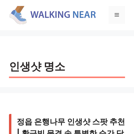
컨
텐
메
츠
로
뉴
건
너
뛰
기
인생샷 명소
정읍 은행나무 인생샷 스팟 추천
| 황금빛 물결 속 특별한 순간 담