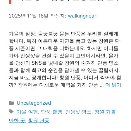
2025년 11월 18일
작성자:
walkingnear
가을의 절정, 울긋불긋 물든 단풍은 우리를 설레게
합니다. 특히 아름다운 자연을 품고 있는 창원은 단
풍 시즌이면 그 매력을 더하는데요. 하지만 어디를
가야 인생샷을 건질 수 있을지 고민이시라면, 올가
을 당신의 SNS를 빛내줄 창원의 숨겨진 단풍 명소
들과 함께 최고의 순간을 담아낼 수 있는 꿀팁까지,
지금 바로 공개합니다! 창원 단풍, 어디서 찍어야 할
까? 창원에는 다채로운 매력을 가진 단풍 …
더 읽기
카
Uncategorized
테
태
가을 여행
,
단풍 촬영
,
인생샷 명소
,
창원 가볼
고
그
만한 곳
,
창원 단풍
리