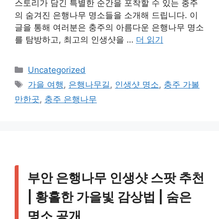
스토리가 담긴 특별한 순간을 포착할 수 있는 충주
의 숨겨진 은행나무 명소들을 소개해 드립니다. 이
글을 통해 여러분은 충주의 아름다운 은행나무 명소
를 탐방하고, 최고의 인생샷을 …
더 읽기
카
Uncategorized
테
태
가을 여행
,
은행나무길
,
인생샷 명소
,
충주 가볼
고
그
만한곳
,
충주 은행나무
리
부안 은행나무 인생샷 스팟 추천
| 황홀한 가을빛 감상법 | 숨은
명소 공개