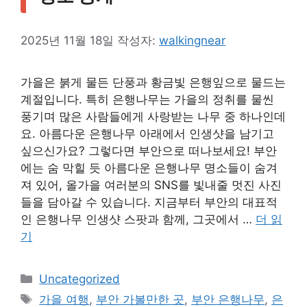
2025년 11월 18일
작성자:
walkingnear
가을은 붉게 물든 단풍과 황금빛 은행잎으로 물드는
계절입니다. 특히 은행나무는 가을의 정취를 물씬
풍기며 많은 사람들에게 사랑받는 나무 중 하나인데
요. 아름다운 은행나무 아래에서 인생샷을 남기고
싶으신가요? 그렇다면 부안으로 떠나보세요! 부안
에는 숨 막힐 듯 아름다운 은행나무 명소들이 숨겨
져 있어, 올가을 여러분의 SNS를 빛내줄 멋진 사진
들을 담아갈 수 있습니다. 지금부터 부안의 대표적
인 은행나무 인생샷 스팟과 함께, 그곳에서 …
더 읽
기
카
Uncategorized
테
태
가을 여행
,
부안 가볼만한 곳
,
부안 은행나무
,
은