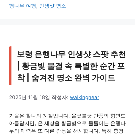
고
그
행나무 여행
,
인생샷 명소
리
보령 은행나무 인생샷 스팟 추천
| 황금빛 물결 속 특별한 순간 포
착 | 숨겨진 명소 완벽 가이드
2025년 11월 18일
작성자:
walkingnear
가을은 찰나의 계절입니다. 울긋불긋 단풍의 향연도
아름답지만, 온 세상을 황금빛으로 물들이는 은행나
무의 매력은 또 다른 감동을 선사합니다. 특히 충청