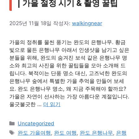
| 가을 절정 시기 & 촬영 꿀팁
2025년 11월 18일
작성자:
walkingnear
가을의 정취를 물씬 풍기는 완도의 은행나무. 황금
빛으로 물든 은행나무 아래서 인생샷을 남기고 싶은
분들을 위해, 완도의 숨겨진 보석 같은 은행나무 명
소와 최고의 사진을 위한 꿀팁들을 모아 소개해 드
립니다. 북적이는 단풍 명소 대신, 고즈넉한 완도의
은행나무 숲에서 특별한 가을 추억을 만들어 보세
요. 완도 은행나무 명소, 왜 지금 주목해야 할까요?
가을은 자연이 선사하는 가장 아름다운 계절입니다.
울긋불긋한 …
더 읽기
카
Uncategorized
테
태
완도 가을여행
,
완도 여행
,
완도 은행나무
,
은행
고