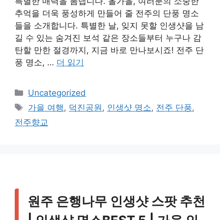
특별한 매력을 뽐냅니다. 올가을, 여러분의 소중한
추억을 더욱 풍성하게 만들어 줄 전주의 단풍 명소
들을 소개합니다. 특별한 날, 잊지 못할 인생샷을 남
길 수 있는 숨겨진 보석 같은 장소들부터 누구나 감
탄할 만한 절경까지, 지금 바로 만나보시죠! 전주 단
풍 명소, …
더 읽기
카
Uncategorized
테
태
가을 여행
,
덕진공원
,
인생샷 명소
,
전주 단풍
,
고
그
전주향교
리
원주 은행나무 인생샷 스팟 추천