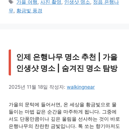
태
가을 여행
,
사진 촬영
,
인생샷 명소
,
정읍 은행나
고
그
무
,
황금빛 풍경
리
인제 은행나무 명소 추천 | 가을
인생샷 명소 | 숨겨진 명소 탐방
2025년 11월 18일
작성자:
walkingnear
가을의 문턱에 들어서면, 온 세상을 황금빛으로 물
들이는 마법 같은 순간을 마주하게 됩니다. 그중에
서도 단풍만큼이나 깊은 울림을 선사하는 것이 바로
은행나무의 찬란한 금빛입니다. 톡 쏘는 향기마저도