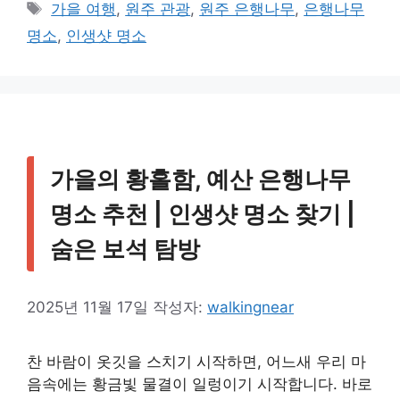
테
태
가을 여행
,
원주 관광
,
원주 은행나무
,
은행나무
고
그
명소
,
인생샷 명소
리
가을의 황홀함, 예산 은행나무
명소 추천 | 인생샷 명소 찾기 |
숨은 보석 탐방
2025년 11월 17일
작성자:
walkingnear
찬 바람이 옷깃을 스치기 시작하면, 어느새 우리 마
음속에는 황금빛 물결이 일렁이기 시작합니다. 바로