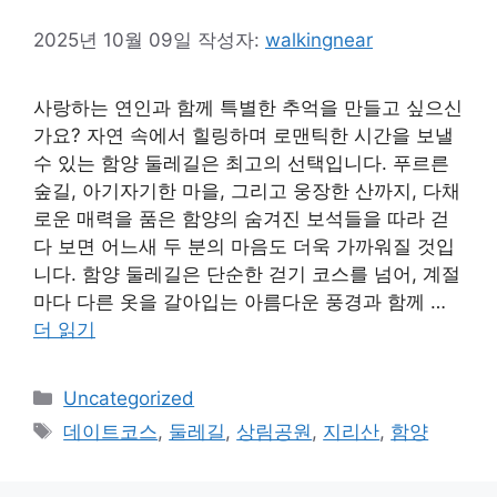
2025년 10월 09일
작성자:
walkingnear
사랑하는 연인과 함께 특별한 추억을 만들고 싶으신
가요? 자연 속에서 힐링하며 로맨틱한 시간을 보낼
수 있는 함양 둘레길은 최고의 선택입니다. 푸르른
숲길, 아기자기한 마을, 그리고 웅장한 산까지, 다채
로운 매력을 품은 함양의 숨겨진 보석들을 따라 걷
다 보면 어느새 두 분의 마음도 더욱 가까워질 것입
니다. 함양 둘레길은 단순한 걷기 코스를 넘어, 계절
마다 다른 옷을 갈아입는 아름다운 풍경과 함께 …
더 읽기
카
Uncategorized
테
태
데이트코스
,
둘레길
,
상림공원
,
지리산
,
함양
고
그
리