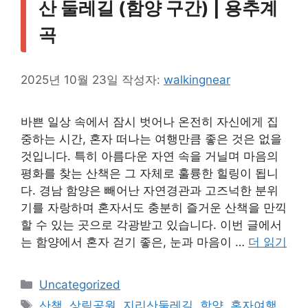
산 둘레길 (함양 구간) | 용추계
곡
2025년 10월 23일
작성자:
walkingnear
바쁜 일상 속에서 잠시 벗어나 온전히 자신에게 집
중하는 시간, 혼자 떠나는 여행만큼 좋은 것은 없을
것입니다. 특히 아름다운 자연 속을 거닐며 마음의
평화를 찾는 산책은 그 자체로 훌륭한 힐링이 됩니
다. 경남 함양은 빼어난 자연경관과 고즈넉한 분위
기를 자랑하며 혼자서도 충분히 즐거운 산책을 만끽
할 수 있는 곳으로 각광받고 있습니다. 이번 글에서
는 함양에서 혼자 걷기 좋은, 눈과 마음이 …
더 읽기
카
Uncategorized
테
태
산책
,
상림공원
,
지리산둘레길
,
함양
,
혼자여행