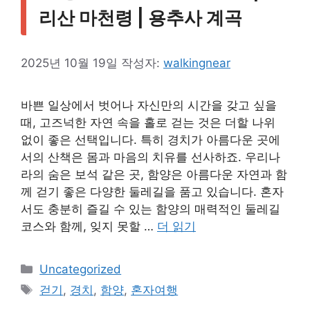
리산 마천령 | 용추사 계곡
2025년 10월 19일
작성자:
walkingnear
바쁜 일상에서 벗어나 자신만의 시간을 갖고 싶을
때, 고즈넉한 자연 속을 홀로 걷는 것은 더할 나위
없이 좋은 선택입니다. 특히 경치가 아름다운 곳에
서의 산책은 몸과 마음의 치유를 선사하죠. 우리나
라의 숨은 보석 같은 곳, 함양은 아름다운 자연과 함
께 걷기 좋은 다양한 둘레길을 품고 있습니다. 혼자
서도 충분히 즐길 수 있는 함양의 매력적인 둘레길
코스와 함께, 잊지 못할 …
더 읽기
카
Uncategorized
테
태
걷기
,
경치
,
함양
,
혼자여행
고
그