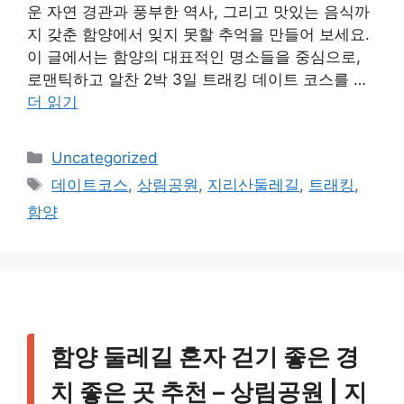
운 자연 경관과 풍부한 역사, 그리고 맛있는 음식까
지 갖춘 함양에서 잊지 못할 추억을 만들어 보세요.
이 글에서는 함양의 대표적인 명소들을 중심으로,
로맨틱하고 알찬 2박 3일 트래킹 데이트 코스를 …
더 읽기
카
Uncategorized
테
태
데이트코스
,
상림공원
,
지리산둘레길
,
트래킹
,
고
그
함양
리
함양 둘레길 혼자 걷기 좋은 경
치 좋은 곳 추천 – 상림공원 | 지