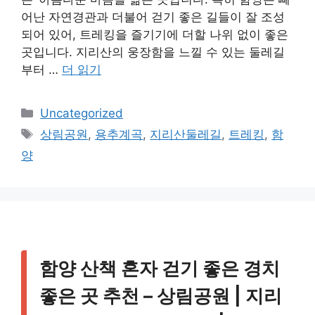
어난 자연경관과 더불어 걷기 좋은 길들이 잘 조성
되어 있어, 트레킹을 즐기기에 더할 나위 없이 좋은
곳입니다. 지리산의 웅장함을 느낄 수 있는 둘레길
부터 …
더 읽기
카
Uncategorized
테
태
상림공원
,
용추계곡
,
지리산둘레길
,
트레킹
,
함
고
그
양
리
함양 산책 혼자 걷기 좋은 경치
좋은 곳 추천 – 상림공원 | 지리