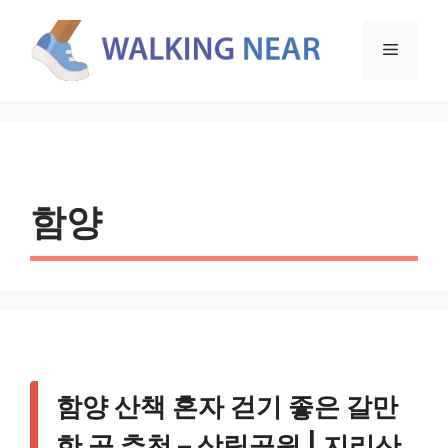
컨
텐
메
츠
로
뉴
건
너
뛰
기
함양
함양 산책 혼자 걷기 좋은 갈만
한 곳 추천 – 상림공원 | 지리산