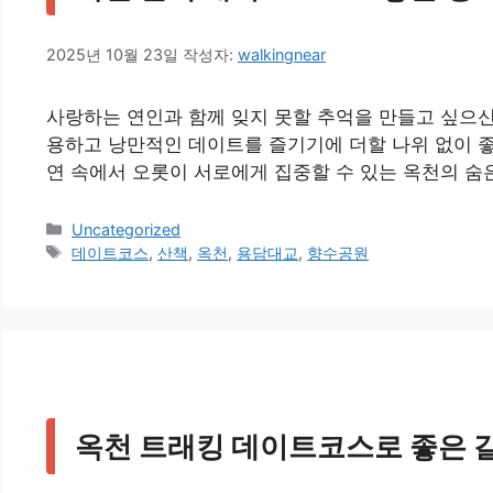
2025년 10월 23일
작성자:
walkingnear
사랑하는 연인과 함께 잊지 못할 추억을 만들고 싶으
용하고 낭만적인 데이트를 즐기기에 더할 나위 없이 좋
연 속에서 오롯이 서로에게 집중할 수 있는 옥천의 숨
카
Uncategorized
테
태
데이트코스
,
산책
,
옥천
,
용담대교
,
향수공원
고
그
리
옥천 트래킹 데이트코스로 좋은 갈만