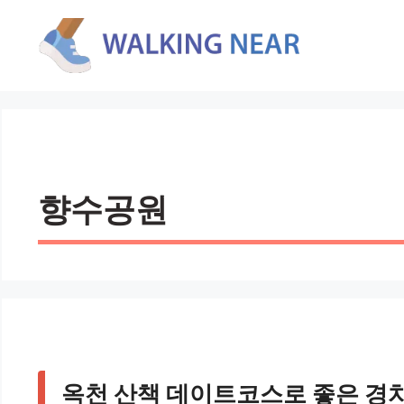
컨
텐
츠
로
건
너
뛰
기
향수공원
옥천 산책 데이트코스로 좋은 경치 