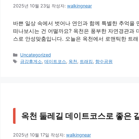
2025년 10월 23일
작성자:
walkingnear
바쁜 일상 속에서 벗어나 연인과 함께 특별한 추억을 
떠나보시는 건 어떨까요? 옥천은 풍부한 자연경관과 더
스로 안성맞춤입니다. 오늘은 옥천에서 로맨틱한 트래
카
Uncategorized
테
태
금강휴게소
,
데이트코스
,
옥천
,
트래킹
,
향수공원
고
그
리
옥천 둘레길 데이트코스로 좋은 갈
2025년 10월 17일
작성자:
walkingnear