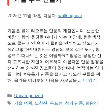
2025년 11월 08일
작성자:
walkingnear
가을은 붉게 타오르는 단풍의 계절입니다. 선선한
바람과 함께 옷깃을 여미게 되는 이맘때, 형형색색
으로 물든 자연 속에서 힐링을 만끽하고 싶으신가
요? 그렇다면 대한민국 경남의 보석 같은 도시, 창
녕으로 떠나보는 것은 어떨까요? 창녕은 웅장한 산
과 고즈넉한 자연이 어우러져 아름다운 단풍 절경을
선사하는 숨겨진 명소들이 많습니다. 북적이는 인파
를 피해 여유롭게 단풍을 즐기고 싶으신 분들을 위
해, 올가을 여러분의 마음을 사로잡을 …
더 읽기
카
Uncategorized
테
태
가을 여행
,
도천산
,
우포늪
,
창녕 단풍
,
화왕산
고
그