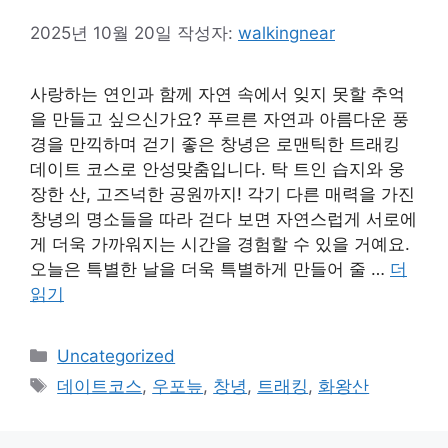
2025년 10월 20일
작성자:
walkingnear
사랑하는 연인과 함께 자연 속에서 잊지 못할 추억
을 만들고 싶으신가요? 푸르른 자연과 아름다운 풍
경을 만끽하며 걷기 좋은 창녕은 로맨틱한 트래킹
데이트 코스로 안성맞춤입니다. 탁 트인 습지와 웅
장한 산, 고즈넉한 공원까지! 각기 다른 매력을 가진
창녕의 명소들을 따라 걷다 보면 자연스럽게 서로에
게 더욱 가까워지는 시간을 경험할 수 있을 거예요.
오늘은 특별한 날을 더욱 특별하게 만들어 줄 …
더
읽기
카
Uncategorized
테
태
데이트코스
,
우포늪
,
창녕
,
트래킹
,
화왕산
고
그
리