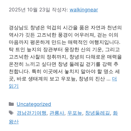
2025년 10월 23일
작성자:
walkingnear
경상남도 창녕은 억겁의 시간을 품은 자연과 천년의
역사가 깃든 고즈넉한 풍경이 어우러져, 걷는 이의
마음까지 평온하게 만드는 매력적인 여행지입니다.
탁 트인 늪지의 장관부터 웅장한 산의 기운, 그리고
고즈넉한 사찰의 정취까지, 창녕의 다채로운 매력을
온전히 느끼고 싶다면 창녕 둘레길 걷기를 강력 추
천합니다. 특히 이곳에서 놓치지 말아야 할 명소 세
곳, 바로 생태계의 보고 우포늪, 창녕의 진산 …
더
읽기
카
Uncategorized
테
태
경남걷기여행
,
관룡사
,
우포늪
,
창녕둘레길
,
화
고
그
왕산
리