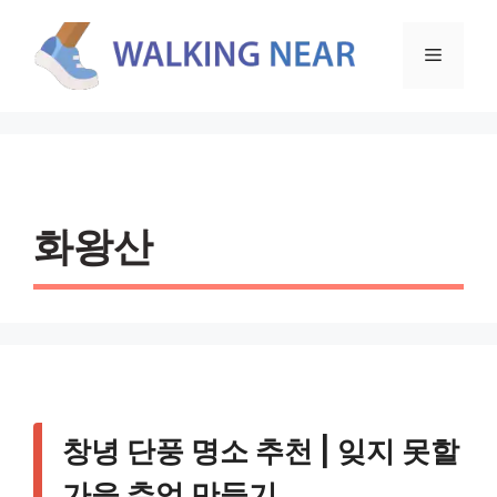
컨
텐
메
츠
로
뉴
건
너
뛰
기
화왕산
창녕 단풍 명소 추천 | 잊지 못할
가을 추억 만들기