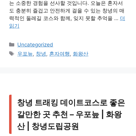
는 소중한 경험을 선사할 것입니다. 오늘은 혼자서
도 충분히 즐겁고 안전하게 걸을 수 있는 창녕의 매
력적인 둘레길 코스와 함께, 잊지 못할 추억을 …
더
읽기
카
Uncategorized
테
태
우포늪
,
창녕
,
혼자여행
,
화왕산
고
그
리
창녕 트래킹 데이트코스로 좋은
갈만한 곳 추천 – 우포늪 | 화왕
산 | 창녕도립공원