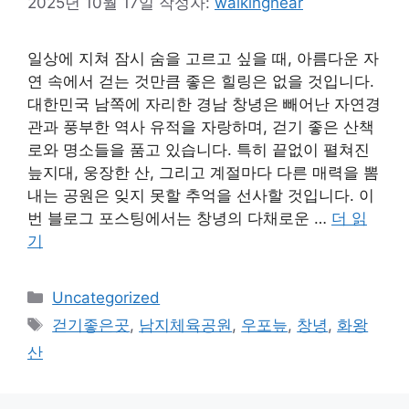
2025년 10월 17일
작성자:
walkingnear
일상에 지쳐 잠시 숨을 고르고 싶을 때, 아름다운 자
연 속에서 걷는 것만큼 좋은 힐링은 없을 것입니다.
대한민국 남쪽에 자리한 경남 창녕은 빼어난 자연경
관과 풍부한 역사 유적을 자랑하며, 걷기 좋은 산책
로와 명소들을 품고 있습니다. 특히 끝없이 펼쳐진
늪지대, 웅장한 산, 그리고 계절마다 다른 매력을 뽐
내는 공원은 잊지 못할 추억을 선사할 것입니다. 이
번 블로그 포스팅에서는 창녕의 다채로운 …
더 읽
기
카
Uncategorized
테
태
걷기좋은곳
,
남지체육공원
,
우포늪
,
창녕
,
화왕
고
그
산
리