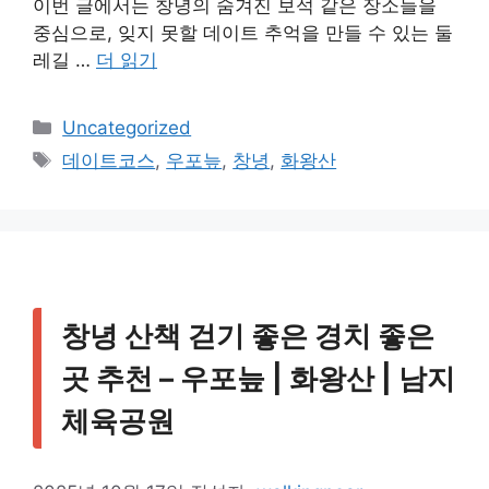
이번 글에서는 창녕의 숨겨진 보석 같은 장소들을
중심으로, 잊지 못할 데이트 추억을 만들 수 있는 둘
레길 …
더 읽기
카
Uncategorized
테
태
데이트코스
,
우포늪
,
창녕
,
화왕산
고
그
리
창녕 산책 걷기 좋은 경치 좋은
곳 추천 – 우포늪 | 화왕산 | 남지
체육공원