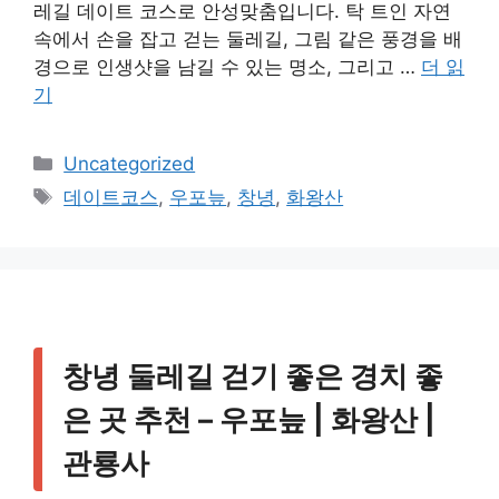
레길 데이트 코스로 안성맞춤입니다. 탁 트인 자연
속에서 손을 잡고 걷는 둘레길, 그림 같은 풍경을 배
경으로 인생샷을 남길 수 있는 명소, 그리고 …
더 읽
기
카
Uncategorized
테
태
데이트코스
,
우포늪
,
창녕
,
화왕산
고
그
리
창녕 둘레길 걷기 좋은 경치 좋
은 곳 추천 – 우포늪 | 화왕산 |
관룡사