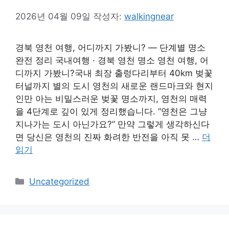
2026년 04월 09일
작성자:
walkingnear
경북 영천 여행, 어디까지 가봤니? — 단계별 명소
완전 정리 국내여행 · 경북 영천 명소 영천 여행, 어
디까지 가봤니?국내 최장 출렁다리부터 40km 벚꽃
터널까지 별의 도시 영천의 새로운 랜드마크와 현지
인만 아는 비밀스러운 벚꽃 명소까지, 영천의 매력
을 4단계로 깊이 있게 정리했습니다. “영천은 그냥
지나가는 도시 아닌가요?” 만약 그렇게 생각하신다
면 당신은 영천의 진짜 화려한 반전을 아직 못 …
더
읽기
카
Uncategorized
테
고
리