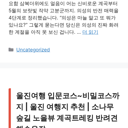
요함 삼복더위에도 얼음이 어는 신비로운 계곡부터
5월의 보랏빛 작약 고분군까지. 의성의 반전 매력을
4단계로 정리했습니다. “의성은 마늘 말고 또 뭐가
있나요?” 그렇게 묻는다면 당신은 의성의 진짜 화려
한 계절을 아직 못 보신 겁니다. …
더 읽기
카
Uncategorized
테
고
리
울진여행 입문코스~비밀코스까
지 | 울진 여행지 추천 | 소나무
숲길 노을뷰 계곡트레킹 반려견