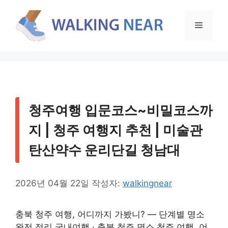
컨
텐
메
츠
로
뉴
건
너
뛰
기
청주여행 입문코스~비밀코스까
지 | 청주 여행지 추천 | 미술관
탄산약수 운리단길 청남대
2026년 04월 22일
작성자:
walkingnear
충북 청주 여행, 어디까지 가봤니? — 단계별 명소
완전 정리 국내여행 · 충북 청주 명소 청주 여행, 어