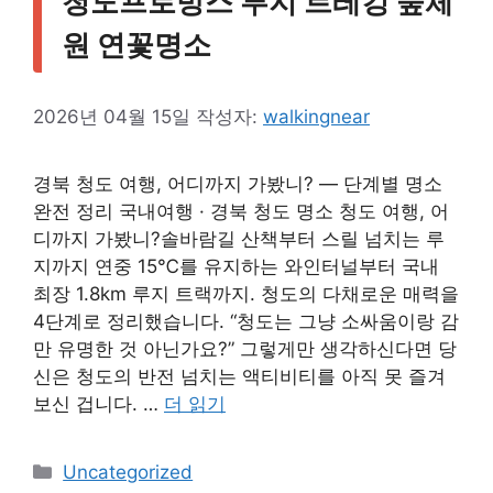
청도프로방스 루지 트레킹 숲체
원 연꽃명소
2026년 04월 15일
작성자:
walkingnear
경북 청도 여행, 어디까지 가봤니? — 단계별 명소
완전 정리 국내여행 · 경북 청도 명소 청도 여행, 어
디까지 가봤니?솔바람길 산책부터 스릴 넘치는 루
지까지 연중 15℃를 유지하는 와인터널부터 국내
최장 1.8km 루지 트랙까지. 청도의 다채로운 매력을
4단계로 정리했습니다. “청도는 그냥 소싸움이랑 감
만 유명한 것 아닌가요?” 그렇게만 생각하신다면 당
신은 청도의 반전 넘치는 액티비티를 아직 못 즐겨
보신 겁니다. …
더 읽기
카
Uncategorized