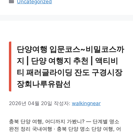
카
Uncategorized
테
고
리
단양여행 입문코스~비밀코스까
지 | 단양 여행지 추천 | 액티비
티 패러글라이딩 잔도 구경시장
장회나루유람선
2026년 04월 20일
작성자:
walkingnear
충북 단양 여행, 어디까지 가봤니? — 단계별 명소
완전 정리 국내여행 · 충북 단양 명소 단양 여행, 어