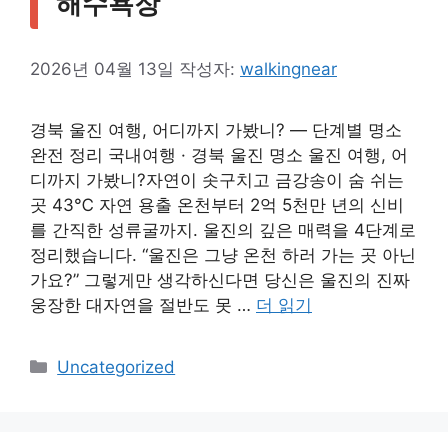
해수욕장
2026년 04월 13일
작성자:
walkingnear
경북 울진 여행, 어디까지 가봤니? — 단계별 명소
완전 정리 국내여행 · 경북 울진 명소 울진 여행, 어
디까지 가봤니?자연이 솟구치고 금강송이 숨 쉬는
곳 43℃ 자연 용출 온천부터 2억 5천만 년의 신비
를 간직한 성류굴까지. 울진의 깊은 매력을 4단계로
정리했습니다. “울진은 그냥 온천 하러 가는 곳 아닌
가요?” 그렇게만 생각하신다면 당신은 울진의 진짜
웅장한 대자연을 절반도 못 …
더 읽기
카
Uncategorized
테
고
리